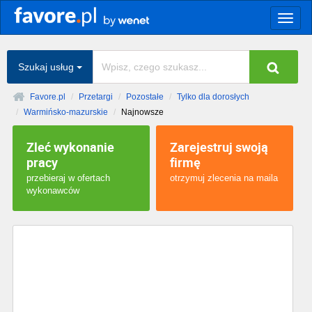
Togg
navig
Szukaj usług
Favore.pl
Przetargi
Pozostałe
Tylko dla dorosłych
Warmińsko-mazurskie
Najnowsze
Zleć wykonanie
Zarejestruj swoją
pracy
firmę
przebieraj w ofertach
otrzymuj zlecenia na maila
wykonawców