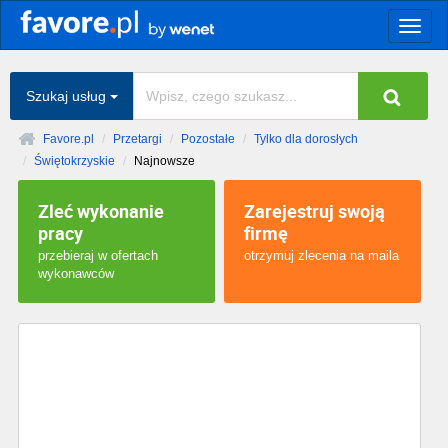
Togg
navig
Szukaj usług
Favore.pl
Przetargi
Pozostałe
Tylko dla dorosłych
Świętokrzyskie
Najnowsze
Zleć wykonanie
Zarejestruj swoją
pracy
firmę
przebieraj w ofertach
otrzymuj zlecenia na maila
wykonawców