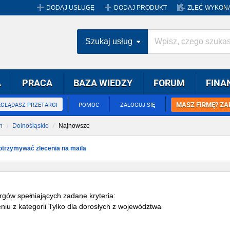
DODAJ USŁUGĘ
DODAJ PRODUKT
ZLEĆ WYKONA
Szukaj usług
A
PRACA
BAZA WIEDZY
FORUM
FINA
MASZ FIRMĘ? ZA
EGLĄDASZ PRZETARGI
POMOC
ZALOGUJ SIĘ
h
Dolnośląskie
Najnowsze
y otrzymywać zlecenia na maila
rgów spełniających zadane kryteria:
iu z kategorii Tylko dla dorosłych z województwa
ośląskie.