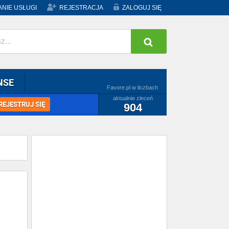
NIE USŁUGI
REJESTRACJA
ZALOGUJ SIĘ
NSE
Favore.pl w liczbach
aktualnie zleceń
REJESTRUJ SIĘ
904