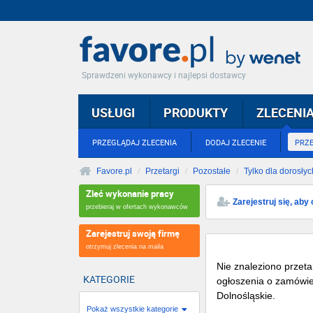
Sprawdzeni wykonawcy i najlepsi dostawcy
USŁUGI
PRODUKTY
ZLECENI
PRZEGLĄDAJ ZLECENIA
DODAJ ZLECENIE
PRZ
Favore.pl
Przetargi
Pozostałe
Tylko dla dorosłyc
Zleć wykonanie pracy
Zarejestruj się, ab
przebieraj w ofertach wykonawców
Zarejestruj swoją firmę
otrzymuj zlecenia na maila
Nie znaleziono przeta
KATEGORIE
ogłoszenia o zamówien
Doln
Pokaż wszystkie kategorie