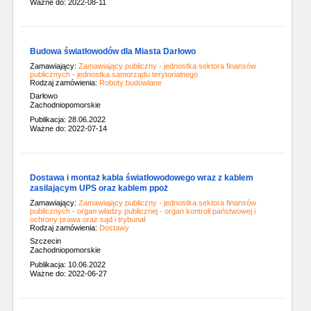
Ważne do: 2022-08-11
Budowa światłowodów dla Miasta Darłowo
Zamawiający:
Zamawiający publiczny - jednostka sektora finansów
publicznych - jednostka samorządu terytorialnego
Rodzaj zamówienia:
Roboty budowlane
Darłowo
Zachodniopomorskie
Publikacja: 28.06.2022
Ważne do: 2022-07-14
Dostawa i montaż kabla światłowodowego wraz z kablem
zasilającym UPS oraz kablem ppoż
Zamawiający:
Zamawiający publiczny - jednostka sektora finansów
publicznych - organ władzy publicznej - organ kontroli państwowej i
ochrony prawa oraz sąd i trybunał
Rodzaj zamówienia:
Dostawy
Szczecin
Zachodniopomorskie
Publikacja: 10.06.2022
Ważne do: 2022-06-27