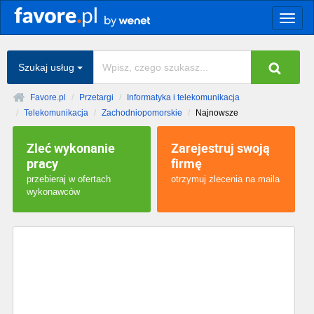
Togg
navig
Szukaj usług
Favore.pl
Przetargi
Informatyka i telekomunikacja
Telekomunikacja
Zachodniopomorskie
Najnowsze
Zleć wykonanie
Zarejestruj swoją
pracy
firmę
przebieraj w ofertach
otrzymuj zlecenia na maila
wykonawców