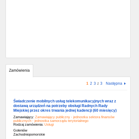
Zamówienia
1
2
3
z
3
Następna
Świadczenie mobilnych usług telekomunikacyjnych wraz z
dostawą urządzeń na potrzeby obsługi Radnych Rady
Miejskiej przez okres trwania jednej kadencji (60 miesięcy)
Zamawiający:
Zamawiający publiczny - jednostka sektora finansów
publicznych - jednostka samorządu terytorialnego
Rodzaj zamówienia:
Usługi
Goleniów
Zachodniopomorskie