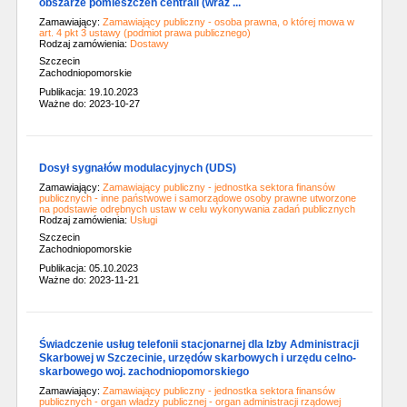
obszarze pomieszczeń centrali (wraz ...
Zamawiający:
Zamawiający publiczny - osoba prawna, o której mowa w
art. 4 pkt 3 ustawy (podmiot prawa publicznego)
Rodzaj zamówienia:
Dostawy
Szczecin
Zachodniopomorskie
Publikacja: 19.10.2023
Ważne do: 2023-10-27
Dosył sygnałów modulacyjnych (UDS)
Zamawiający:
Zamawiający publiczny - jednostka sektora finansów
publicznych - inne państwowe i samorządowe osoby prawne utworzone
na podstawie odrębnych ustaw w celu wykonywania zadań publicznych
Rodzaj zamówienia:
Usługi
Szczecin
Zachodniopomorskie
Publikacja: 05.10.2023
Ważne do: 2023-11-21
Świadczenie usług telefonii stacjonarnej dla Izby Administracji
Skarbowej w Szczecinie, urzędów skarbowych i urzędu celno-
skarbowego woj. zachodniopomorskiego
Zamawiający:
Zamawiający publiczny - jednostka sektora finansów
publicznych - organ władzy publicznej - organ administracji rządowej