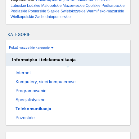
Województwo:
Dolnośląskie
Kujawsko-pomorskie
Lubelskie
Lubuskie
Łódzkie
Małopolskie
Mazowieckie
Opolskie
Podkarpackie
Podlaskie
Pomorskie
Śląskie
Świętokrzyskie
Warmińsko-mazurskie
Wielkopolskie
Zachodniopomorskie
KATEGORIE
Pokaż wszystkie kategorie
Informatyka i telekomunikacja
Internet
Komputery, sieci komputerowe
Programowanie
Specjalistyczne
Telekomunikacja
Pozostałe