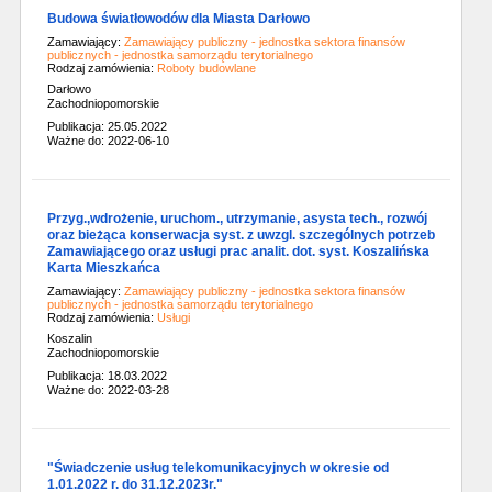
Budowa światłowodów dla Miasta Darłowo
Zamawiający:
Zamawiający publiczny - jednostka sektora finansów
publicznych - jednostka samorządu terytorialnego
Rodzaj zamówienia:
Roboty budowlane
Darłowo
Zachodniopomorskie
Publikacja: 25.05.2022
Ważne do: 2022-06-10
Przyg.,wdrożenie, uruchom., utrzymanie, asysta tech., rozwój
oraz bieżąca konserwacja syst. z uwzgl. szczególnych potrzeb
Zamawiającego oraz usługi prac analit. dot. syst. Koszalińska
Karta Mieszkańca
Zamawiający:
Zamawiający publiczny - jednostka sektora finansów
publicznych - jednostka samorządu terytorialnego
Rodzaj zamówienia:
Usługi
Koszalin
Zachodniopomorskie
Publikacja: 18.03.2022
Ważne do: 2022-03-28
"Świadczenie usług telekomunikacyjnych w okresie od
1.01.2022 r. do 31.12.2023r."