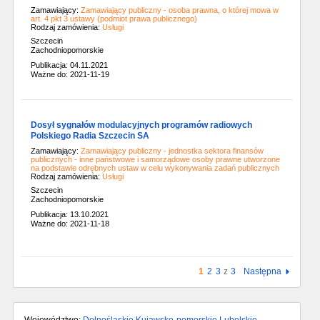
Zamawiający:
Zamawiający publiczny - osoba prawna, o której mowa w
art. 4 pkt 3 ustawy (podmiot prawa publicznego)
Rodzaj zamówienia:
Usługi
Szczecin
Zachodniopomorskie
Publikacja: 04.11.2021
Ważne do: 2021-11-19
Dosył sygnałów modulacyjnych programów radiowych
Polskiego Radia Szczecin SA
Zamawiający:
Zamawiający publiczny - jednostka sektora finansów
publicznych - inne państwowe i samorządowe osoby prawne utworzone
na podstawie odrębnych ustaw w celu wykonywania zadań publicznych
Rodzaj zamówienia:
Usługi
Szczecin
Zachodniopomorskie
Publikacja: 13.10.2021
Ważne do: 2021-11-18
1
2
3
z
3
Następna