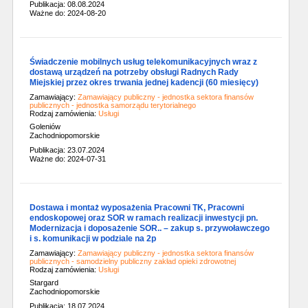
Publikacja: 08.08.2024
Ważne do: 2024-08-20
Świadczenie mobilnych usług telekomunikacyjnych wraz z
dostawą urządzeń na potrzeby obsługi Radnych Rady
Miejskiej przez okres trwania jednej kadencji (60 miesięcy)
Zamawiający:
Zamawiający publiczny - jednostka sektora finansów
publicznych - jednostka samorządu terytorialnego
Rodzaj zamówienia:
Usługi
Goleniów
Zachodniopomorskie
Publikacja: 23.07.2024
Ważne do: 2024-07-31
Dostawa i montaż wyposażenia Pracowni TK, Pracowni
endoskopowej oraz SOR w ramach realizacji inwestycji pn.
Modernizacja i doposażenie SOR.. – zakup s. przywoławczego
i s. komunikacji w podziale na 2p
Zamawiający:
Zamawiający publiczny - jednostka sektora finansów
publicznych - samodzielny publiczny zakład opieki zdrowotnej
Rodzaj zamówienia:
Usługi
Stargard
Zachodniopomorskie
Publikacja: 18.07.2024