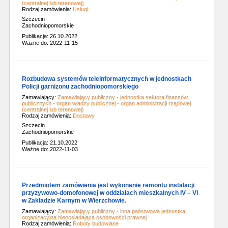
(centralnej lub terenowej)
Rodzaj zamówienia:
Usługi
Szczecin
Zachodniopomorskie
Publikacja: 26.10.2022
Ważne do: 2022-11-15
Rozbudowa systemów teleinformatycznych w jednostkach
Policji garnizonu zachodniopomorskiego
Zamawiający:
Zamawiający publiczny - jednostka sektora finansów
publicznych - organ władzy publicznej - organ administracji rządowej
(centralnej lub terenowej)
Rodzaj zamówienia:
Dostawy
Szczecin
Zachodniopomorskie
Publikacja: 21.10.2022
Ważne do: 2022-11-03
Przedmiotem zamówienia jest wykonanie remontu instalacji
przyzywowo-domofonowej w oddziałach mieszkalnych IV – VI
w Zakładzie Karnym w Wierzchowie.
Zamawiający:
Zamawiający publiczny - inna państwowa jednostka
organizacyjna nieposiadająca osobowości prawnej
Rodzaj zamówienia:
Roboty budowlane