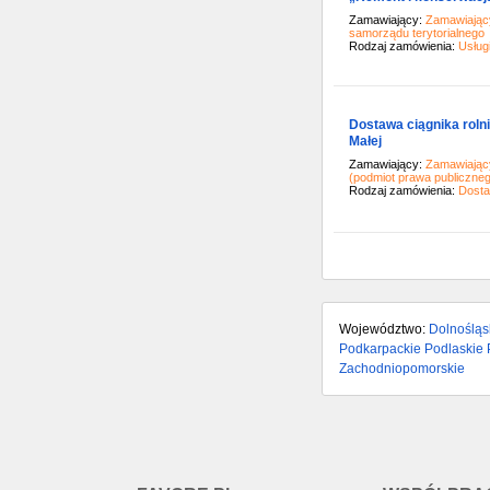
Zamawiający:
Zamawiający
samorządu terytorialnego
Rodzaj zamówienia:
Usług
Dostawa ciągnika roln
Małej
Zamawiający:
Zamawiający
(podmiot prawa publiczne
Rodzaj zamówienia:
Dost
Województwo:
Dolnośląs
Podkarpackie
Podlaskie
Zachodniopomorskie