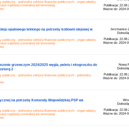
 publiczny - jednostka sektora finansów publicznych - organ władzy
racji rządowej (centralnej lub terenowej)
Publikacja: 22.08
awy
Ważne do: 2024-0
eju opałowego lekkiego na potrzeby kotłowni olejowej w
Jerzmanice-Z
Dolnoślą
Publikacja: 22.08
 publiczny - jednostka sektora finansów publicznych - organ władzy
Ważne do: 2024-0
racji rządowej (centralnej lub terenowej)
awy
ezonie grzewczym 2024/2025 węgla, peletu i ekogroszku do
Nowa 
Dolnoślą
zetarg 2
Publikacja: 22.08
 publiczny - jednostka sektora finansów publicznych - jednostka
Ważne do: 2024-0
awy
rycznej na potrzeby Komendy Wojewódzkiej PSP we
Wro
Dolnoślą
Publikacja: 22.08
 publiczny - jednostka sektora finansów publicznych - organ władzy
Ważne do: 2024-0
racji rządowej (centralnej lub terenowej)
awy