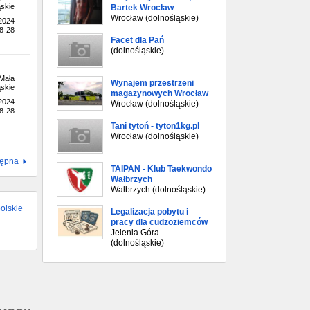
skie
Bartek Wrocław
Wrocław (dolnośląskie)
.2024
8-28
Facet dla Pań
(dolnośląskie)
Mała
Wynajem przestrzeni
skie
magazynowych Wrocław
.2024
Wrocław (dolnośląskie)
8-28
Tani tytoń - tyton1kg.pl
Wrocław (dolnośląskie)
tępna
TAIPAN - Klub Taekwondo
Wałbrzych
Wałbrzych (dolnośląskie)
olskie
Legalizacja pobytu i
pracy dla cudzoziemców
Jelenia Góra
(dolnośląskie)