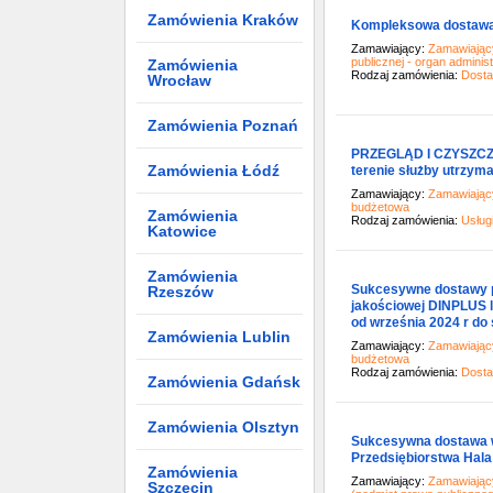
Zamówienia Kraków
Kompleksowa dostawa e
Zamawiający:
Zamawiający
publicznej - organ administ
Zamówienia
Rodzaj zamówienia:
Dost
Wrocław
Zamówienia Poznań
PRZEGLĄD I CZYSZCZE
Zamówienia Łódź
terenie służby utrzym
Zamawiający:
Zamawiający
budżetowa
Zamówienia
Rodzaj zamówienia:
Usług
Katowice
Zamówienia
Sukcesywne dostawy p
Rzeszów
jakościowej DINPLUS 
od września 2024 r do 
Zamówienia Lublin
Zamawiający:
Zamawiający
budżetowa
Rodzaj zamówienia:
Dost
Zamówienia Gdańsk
Zamówienia Olsztyn
Sukcesywna dostawa wa
Przedsiębiorstwa Hala
Zamówienia
Zamawiający:
Zamawiający
Szczecin