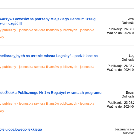
arzyw i owoców na potrzeby Miejskiego Centrum Usług
Wro
Dolnoślą
u – część III
Publikacja: 26.08
 publiczny - jednostka sektora finansów publicznych - jednostka
Ważne do: 2024-0
awy
lioracyjnych na terenie miasta Legnicy”– podzielone na
Leg
Dolnoślą
Publikacja: 26.08
 publiczny - jednostka sektora finansów publicznych - jednostka
Ważne do: 2024-0
i
do Żłobka Publicznego Nr 1 w Bogatyni w ramach programu
Bogat
Dolnoślą
Publikacja: 23.08
 publiczny - jednostka sektora finansów publicznych - jednostka
Ważne do: 2024-0
awy
leju opałowego lekkiego
Jerzmanice-Z
Dolnoślą