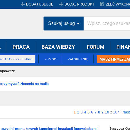
DODAJ USŁUGĘ
DODAJ PRODUKT
ZLEĆ WYKONA
Szukaj usług
A
PRACA
BAZA WIEDZY
FORUM
FINA
MASZ FIRMĘ? ZA
EGLĄDASZ PRZETARGI
POMOC
ZALOGUJ SIĘ
ajnowsze
y otrzymywać zlecenia na maila
1
2
3
4
5
6
7
8
9
10
z
167
Nas
towych i montażowych kompletnej instalacji fotowoltaicznej
Bystrzyca Kło