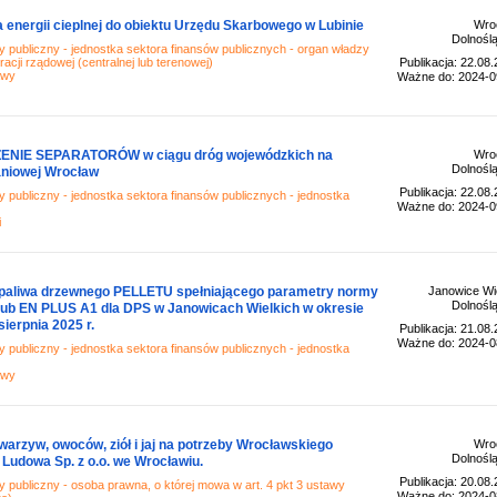
nergii cieplnej do obiektu Urzędu Skarbowego w Lubinie
Wro
Dolnoślą
 publiczny - jednostka sektora finansów publicznych - organ władzy
racji rządowej (centralnej lub terenowej)
Publikacja: 22.08
awy
Ważne do: 2024-0
NIE SEPARATORÓW w ciągu dróg wojewódzkich na
Wro
Dolnoślą
aniowej Wrocław
Publikacja: 22.08
 publiczny - jednostka sektora finansów publicznych - jednostka
Ważne do: 2024-0
i
aliwa drzewnego PELLETU spełniającego parametry normy
Janowice Wie
Dolnoślą
lub EN PLUS A1 dla DPS w Janowicach Wielkich w okresie
sierpnia 2025 r.
Publikacja: 21.08
Ważne do: 2024-0
 publiczny - jednostka sektora finansów publicznych - jednostka
awy
rzyw, owoców, ziół i jaj na potrzeby Wrocławskiego
Wro
Dolnoślą
 Ludowa Sp. z o.o. we Wrocławiu.
Publikacja: 20.08
 publiczny - osoba prawna, o której mowa w art. 4 pkt 3 ustawy
Ważne do: 2024-0