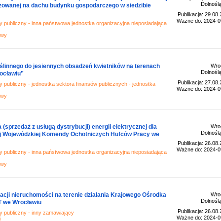
Dolnoślą
zowanej na dachu budynku gospodarczego w siedzibie
Publikacja: 29.08
Ważne do: 2024-0
 publiczny - inna państwowa jednostka organizacyjna nieposiadająca
awy
ślinnego do jesiennych obsadzeń kwietników na terenach
Wro
Dolnoślą
rocławiu”
Publikacja: 27.08
 publiczny - jednostka sektora finansów publicznych - jednostka
Ważne do: 2024-0
awy
przedaż z usługą dystrybucji) energii elektrycznej dla
Wro
Dolnoślą
ej Wojewódzkiej Komendy Ochotniczych Hufców Pracy we
Publikacja: 26.08
Ważne do: 2024-0
 publiczny - inna państwowa jednostka organizacyjna nieposiadająca
awy
racji nieruchomości na terenie działania Krajowego Ośrodka
Wro
Dolnoślą
T we Wrocławiu
Publikacja: 26.08
 publiczny - inny zamawiający
Ważne do: 2024-0
i