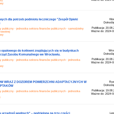
go)
awy
ych dla potrzeb podmiotu leczniczego "Zespół Opieki
Kło
Dolnoślą
u
Publikacja: 20.08
 publiczny - jednostka sektora finansów publicznych - samodzielny
Ważne do: 2024-0
rowotnej
awy
u opałowego do kotłowni znajdujących się w budynkach
Wro
Dolnoślą
arząd Zasobu Komunalnego we Wrocławiu.
Publikacja: 20.08
 publiczny - jednostka sektora finansów publicznych - jednostka
Ważne do: 2024-0
awy
ÓW WRAZ Z DOZOREM POWIERZCHNI ADAPTACYJNYCH W
Ru
Dolnoślą
 PTAKÓW
Publikacja: 19.08
 publiczny - jednostka sektora finansów publicznych - jednostka
Ważne do: 2024-0
i
 urządzeń wodnych” – podzielona na trzy części
Leg