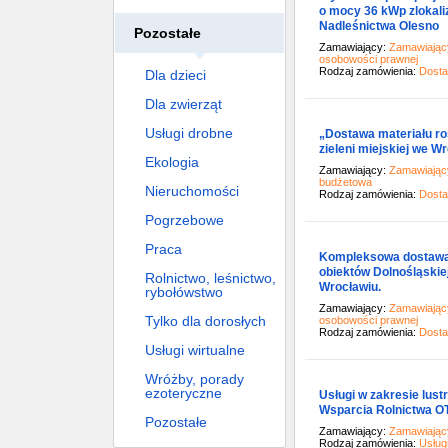
o mocy 36 kWp zlokali
Nadleśnictwa Olesno
Pozostałe
Zamawiający:
Zamawiający
osobowości prawnej
Rodzaj zamówienia:
Dost
Dla dzieci
Dla zwierząt
Usługi drobne
„Dostawa materiału ro
zieleni miejskiej we W
Ekologia
Zamawiający:
Zamawiający
budżetowa
Nieruchomości
Rodzaj zamówienia:
Dost
Pogrzebowe
Praca
Kompleksowa dostawa (s
obiektów Dolnośląski
Rolnictwo, leśnictwo,
Wrocławiu.
rybołówstwo
Zamawiający:
Zamawiający
Tylko dla dorosłych
osobowości prawnej
Rodzaj zamówienia:
Dost
Usługi wirtualne
Wróżby, porady
ezoteryczne
Usługi w zakresie lust
Wsparcia Rolnictwa O
Pozostałe
Zamawiający:
Zamawiający
Rodzaj zamówienia:
Usług