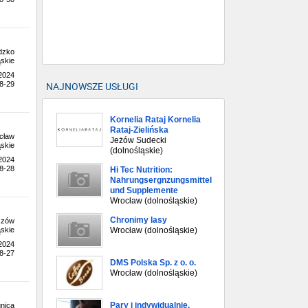
dzko
skie
.2024
NAJNOWSZE USŁUGI
8-29
Kornelia Rataj Kornelia
Rataj-Zielińska
cław
Jeżów Sudecki
skie
(dolnośląskie)
.2024
8-28
Hi Tec Nutrition:
Nahrungsergnzungsmittel
und Supplemente
Wrocław (dolnośląskie)
Chronimy lasy
szów
Wrocław (dolnośląskie)
skie
.2024
8-27
DMS Polska Sp. z o. o.
Wrocław (dolnośląskie)
Pary i indywidualnie,
nica