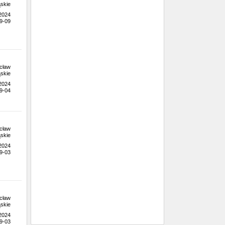
skie
.2024
9-09
cław
skie
.2024
9-04
cław
skie
.2024
9-03
cław
skie
.2024
9-03