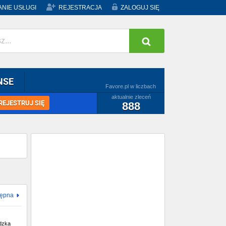
NIE USŁUGI
REJESTRACJA
ZALOGUJ SIĘ
NSE
Favore.pl w liczbach
aktualnie zleceń
REJESTRUJ SIĘ
888
tępna
dzka