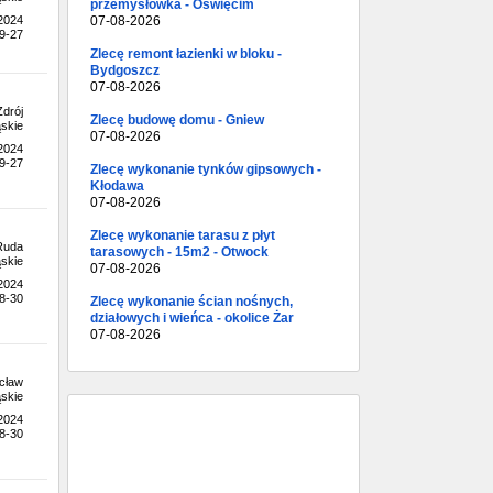
przemysłówka - Oświęcim
07-08-2026
.2024
9-27
Zlecę remont łazienki w bloku -
Bydgoszcz
07-08-2026
drój
Zlecę budowę domu - Gniew
skie
07-08-2026
.2024
9-27
Zlecę wykonanie tynków gipsowych -
Kłodawa
07-08-2026
Zlecę wykonanie tarasu z płyt
Ruda
tarasowych - 15m2 - Otwock
skie
07-08-2026
.2024
8-30
Zlecę wykonanie ścian nośnych,
działowych i wieńca - okolice Żar
07-08-2026
cław
skie
.2024
8-30