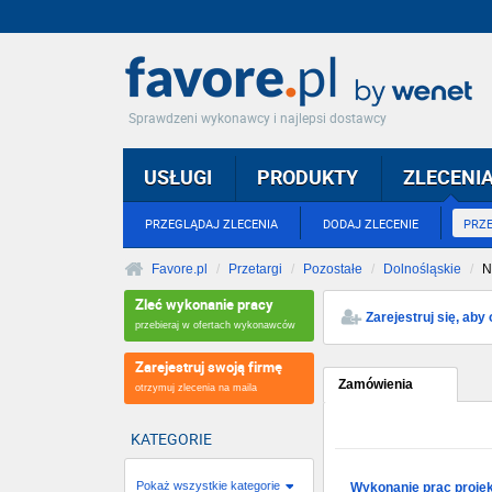
Sprawdzeni wykonawcy i najlepsi dostawcy
USŁUGI
PRODUKTY
ZLECENI
PRZEGLĄDAJ ZLECENIA
DODAJ ZLECENIE
PRZ
Favore.pl
Przetargi
Pozostałe
Dolnośląskie
N
Zleć wykonanie pracy
Zarejestruj się, ab
przebieraj w ofertach wykonawców
Zarejestruj swoją firmę
Zamówienia
otrzymuj zlecenia na maila
KATEGORIE
Pokaż wszystkie kategorie
Wykonanie prac projek