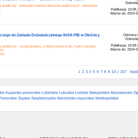
Dolnoślą
 publiczny - jednostka sektora finansów publicznych - jednostka
Publikacja: 19.08
i
Ważne do: 2024-0
iczego do Zakładu Doświadczalnego IHAR-PIB w Oleśnicy
Oleśnica 
Dolnoślą
Publikacja: 19.08
 publiczny - osoba prawna, o której mowa w art. 4 pkt 3 ustawy
Ważne do: 2024-0
go)
awy
1
2
3
4
5
6
7
8
9
10
z
167
Nas
kie
Kujawsko-pomorskie
Lubelskie
Lubuskie
Łódzkie
Małopolskie
Mazowieckie
Op
Pomorskie
Śląskie
Świętokrzyskie
Warmińsko-mazurskie
Wielkopolskie