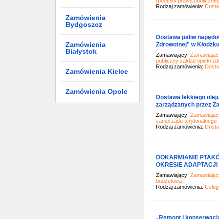
(podmiot prawa publiczne
Rodzaj zamówienia:
Dost
Zamówienia
Bydgoszcz
Dostawa paliw napędow
Zamówienia
Zdrowotnej" w Kłodzk
Białystok
Zamawiający:
Zamawiający
publiczny zakład opieki zd
Rodzaj zamówienia:
Dost
Zamówienia Kielce
Zamówienia Opole
Dostawa lekkiego olej
zarządzanych przez Z
Zamawiający:
Zamawiający
samorządu terytorialnego
Rodzaj zamówienia:
Dost
DOKARMIANIE PTAK
OKRESIE ADAPTACJI
Zamawiający:
Zamawiający
budżetowa
Rodzaj zamówienia:
Usług
„Remont i konserwacja