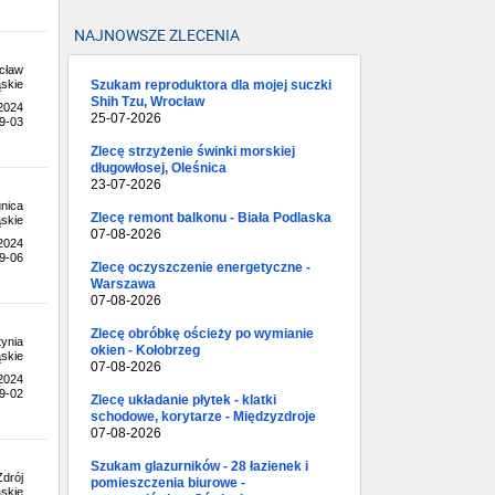
NAJNOWSZE ZLECENIA
cław
Szukam reproduktora dla mojej suczki
skie
Shih Tzu, Wrocław
.2024
25-07-2026
9-03
Zlecę strzyżenie świnki morskiej
długowłosej, Oleśnica
23-07-2026
nica
Zlecę remont balkonu - Biała Podlaska
skie
07-08-2026
.2024
9-06
Zlecę oczyszczenie energetyczne -
Warszawa
07-08-2026
Zlecę obróbkę ościeży po wymianie
ynia
okien - Kołobrzeg
skie
07-08-2026
.2024
9-02
Zlecę układanie płytek - klatki
schodowe, korytarze - Międzyzdroje
07-08-2026
Szukam glazurników - 28 łazienek i
drój
pomieszczenia biurowe -
skie