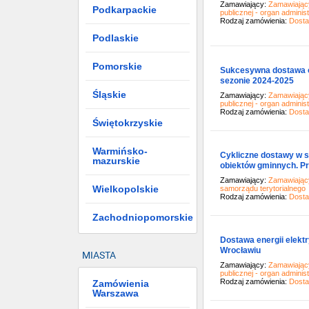
Zamawiający:
Zamawiający
Podkarpackie
publicznej - organ administ
Rodzaj zamówienia:
Dost
Podlaskie
Pomorskie
Sukcesywna dostawa ol
sezonie 2024-2025
Śląskie
Zamawiający:
Zamawiający
publicznej - organ administ
Rodzaj zamówienia:
Dost
Świętokrzyskie
Warmińsko-
Cykliczne dostawy w s
mazurskie
obiektów gminnych. Pr
Zamawiający:
Zamawiający
Wielkopolskie
samorządu terytorialnego
Rodzaj zamówienia:
Dost
Zachodniopomorskie
Dostawa energii elekt
Wrocławiu
MIASTA
Zamawiający:
Zamawiający
publicznej - organ administ
Rodzaj zamówienia:
Dost
Zamówienia
Warszawa