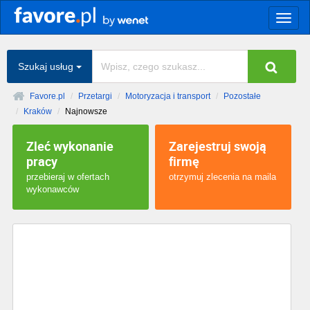
Togg
navig
Szukaj usług
Favore.pl
Przetargi
Motoryzacja i transport
Pozostałe
Kraków
Najnowsze
Zleć wykonanie
Zarejestruj swoją
pracy
firmę
przebieraj w ofertach
otrzymuj zlecenia na maila
wykonawców