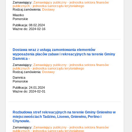
Zamawiający:
Zamawiający publiczny - jednostka sektora finansów
publicznych - jednostka samorządu terytorialnego
Rodzaj zamówienia:
Dostawy
Miastko
Pomorskie
Publikacja: 08.02.2024
Ważne do: 2024-02-16
Dostawa wraz z usługą zamontowania elementów
wyposażenia placów zabaw i rekreacyjnych na terenie Gminy
Damnica -
Zamawiający:
Zamawiający publiczny - jednostka sektora finansów
publicznych - jednostka samorządu terytorialnego
Rodzaj zamówienia:
Dostawy
Damnica
Pomorskie
Publikacja: 24.01.2024
Ważne do: 2024-02-01
Rozbudowa stref rekreacyjnych na terenie Gminy Gniewino w
miejscowościach Tadzino, Lisewo, Gniewino, Perlino i
Chynowie.
Zamawiający:
Zamawiający publiczny - jednostka sektora finansów
publicznych - jednostka samorządu terytorialnego