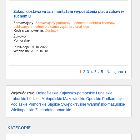
Zakup, dostawa wraz z montażem wyposażenia placu zabaw w
Tuchomiu
Zamawiający:
Zamawiający publiczny - jednostka sektora finansów
publicznych - jednostka samorządu terytorialnego
Rodzaj zamówienia:
Dostawy
Żukowo
Pomorskie
Publikacja: 07.10.2022
Ważne do: 2022-10-18
1
2
3
4
5
z
5
Następna
Województwo:
Dolnośląskie
Kujawsko-pomorskie
Lubelskie
Lubuskie
Łódzkie
Małopolskie
Mazowieckie
Opolskie
Podkarpackie
Podlaskie
Pomorskie
Śląskie
Świętokrzyskie
Warmińsko-mazurskie
Wielkopolskie
Zachodniopomorskie
KATEGORIE