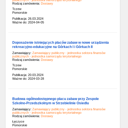
publicznych - jednostka samorządu terytorialnego
Rodzaj zamówienia:
Dostawy
Tczew
Pomorskie
Publikacja: 26.03.2024
Ważne do: 2024-04-05
Doposażenie istniejących placów zabaw w nowe urządzenia
rekreacyjno-edukacyjne na Górkach I i Górkach II
Zamawiający:
Zamawiający publiczny - jednostka sektora finansów
publicznych - jednostka samorządu terytorialnego
Rodzaj zamówienia:
Dostawy
Tczew
Pomorskie
Publikacja: 20.03.2024
Ważne do: 2024-03-28
Budowa ogólnodostępnego placu zabaw przy Zespole
Szkolno-Przedszkolnym w Strzebielinie Osiedlu
Zamawiający:
Zamawiający publiczny - jednostka sektora finansów
publicznych - jednostka samorządu terytorialnego
Rodzaj zamówienia:
Dostawy
Łęczyce
Pomorskie