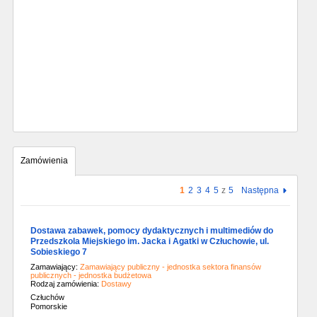
Zamówienia
1
2
3
4
5
z
5
Następna
Dostawa zabawek, pomocy dydaktycznych i multimediów do
Przedszkola Miejskiego im. Jacka i Agatki w Człuchowie, ul.
Sobieskiego 7
Zamawiający:
Zamawiający publiczny - jednostka sektora finansów
publicznych - jednostka budżetowa
Rodzaj zamówienia:
Dostawy
Człuchów
Pomorskie