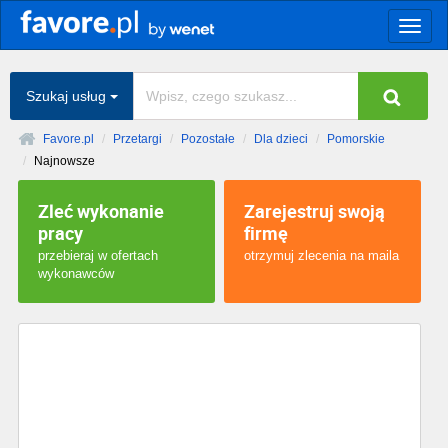
Togg
navig
Szukaj usług
Favore.pl
Przetargi
Pozostałe
Dla dzieci
Pomorskie
Najnowsze
Zleć wykonanie
Zarejestruj swoją
pracy
firmę
przebieraj w ofertach
otrzymuj zlecenia na maila
wykonawców