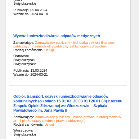
Świętokrzyskie
Publikacja: 05.04.2024
Ważne do: 2024-04-18
Wywóz i unieszkodliwianie odpadów medycznych
Zamawiający:
Zamawiający publiczny - jednostka sektora finansów
publicznych - samodzielny publiczny zakład opieki zdrowotnej
Rodzaj zamówienia:
Usługi
Ostrowiec
Świętokrzyski
Świętokrzyskie
Publikacja: 13.03.2024
Ważne do: 2024-03-21
Odbiór, transport, odzysk i unieszkodliwianie odpadów
komunalnych (o kodach 15 01 02, 20 03 01 i 20 01 08) z terenu
Zespołu Opieki Zdrowotnej we Włoszczowie – Szpitala
Powiatowego im. Jana Pawła II
Zamawiający:
Zamawiający publiczny - osoba prawna, o której mowa w
art. 4 pkt 3 ustawy (podmiot prawa publicznego)
Rodzaj zamówienia:
Usługi
Włoszczowa
Świętokrzyskie