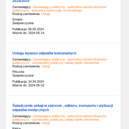
2024/2025”
Zamawiający:
Zamawiający publiczny - jednostka sektora finansów
publicznych - jednostka samorządu terytorialnego
Rodzaj zamówienia:
Usługi
Gnojno
Świętokrzyskie
Publikacja: 06.05.2024
Ważne do: 2024-05-14
Usługa wywozu odpadów komunalnych
Zamawiający:
Zamawiający publiczny - jednostka sektora finansów
publicznych - samodzielny publiczny zakład opieki zdrowotnej
Rodzaj zamówienia:
Usługi
Pińczów
Świętokrzyskie
Publikacja: 24.04.2024
Ważne do: 2024-05-02
Świadczenie usługi w zakresie , odbioru, transportu i utylizacji
odpadów medycznych
Zamawiający:
Zamawiający publiczny - jednostka sektora finansów
publicznych - samodzielny publiczny zakład opieki zdrowotnej
Rodzaj zamówienia:
Usługi
Kielce