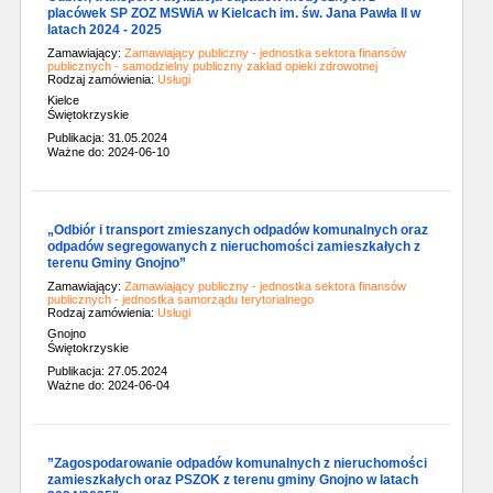
placówek SP ZOZ MSWiA w Kielcach im. św. Jana Pawła II w
latach 2024 - 2025
Zamawiający:
Zamawiający publiczny - jednostka sektora finansów
publicznych - samodzielny publiczny zakład opieki zdrowotnej
Rodzaj zamówienia:
Usługi
Kielce
Świętokrzyskie
Publikacja: 31.05.2024
Ważne do: 2024-06-10
„Odbiór i transport zmieszanych odpadów komunalnych oraz
odpadów segregowanych z nieruchomości zamieszkałych z
terenu Gminy Gnojno”
Zamawiający:
Zamawiający publiczny - jednostka sektora finansów
publicznych - jednostka samorządu terytorialnego
Rodzaj zamówienia:
Usługi
Gnojno
Świętokrzyskie
Publikacja: 27.05.2024
Ważne do: 2024-06-04
”Zagospodarowanie odpadów komunalnych z nieruchomości
zamieszkałych oraz PSZOK z terenu gminy Gnojno w latach