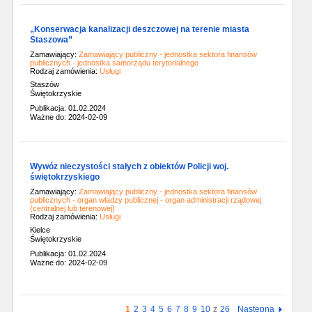
„Konserwacja kanalizacji deszczowej na terenie miasta
Staszowa”
Zamawiający:
Zamawiający publiczny - jednostka sektora finansów
publicznych - jednostka samorządu terytorialnego
Rodzaj zamówienia:
Usługi
Staszów
Świętokrzyskie
Publikacja: 01.02.2024
Ważne do: 2024-02-09
Wywóz nieczystości stałych z obiektów Policji woj.
świętokrzyskiego
Zamawiający:
Zamawiający publiczny - jednostka sektora finansów
publicznych - organ władzy publicznej - organ administracji rządowej
(centralnej lub terenowej)
Rodzaj zamówienia:
Usługi
Kielce
Świętokrzyskie
Publikacja: 01.02.2024
Ważne do: 2024-02-09
1
2
3
4
5
6
7
8
9
10
z
26
Następna