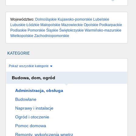
Województwo:
Dolnośląskie
Kujawsko-pomorskie
Lubelskie
Lubuskie
Łódzkie
Małopolskie
Mazowieckie
Opolskie
Podkarpackie
Podlaskie
Pomorskie
Śląskie
Świętokrzyskie
Warmińsko-mazurskie
Wielkopolskie
Zachodniopomorskie
KATEGORIE
Pokaż wszystkie kategorie
Budowa, dom, ogród
Administracja, obsługa
Budowlane
Naprawy i instalacje
Ogród i otoczenie
Pomoc domowa
Remonty, wykończenia wnętrz