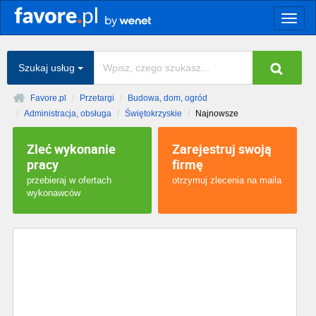
Togg
navig
Szukaj usług
Favore.pl
Przetargi
Budowa, dom, ogród
Administracja, obsługa
Świętokrzyskie
Najnowsze
Zleć wykonanie
Zarejestruj swoją
pracy
firmę
przebieraj w ofertach
otrzymuj zlecenia na maila
wykonawców