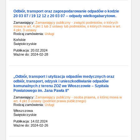
Odbiór, transport oraz zagospodarowanie odpadów o kodzie
20 03 07 / 19 12 12 z 20 03 07 – odpady wielkogabarytowe.
Zamawiający:
Zamawiający publiczny - związki podmiotów, o których
mowa w art. 4 pkt 1 lub 2 ustawy lub podmiotów, o których mowa w art.
4 pkt. 3 ustawy
Rodzaj zamówienia:
Usługi
Końskie
Świętokrzyskie
Publikacja: 20.02.2024
Ważne do: 2024-02-28
,,Odbiór, transport i utylizacja odpadów medycznych oraz
odbiór, transport, odzysk i unieszkodliwianie odpadów
komunalnych z terenu ZOZ we Włoszczowie – Szpitala
Powiatowego im. Jana Pawła II”
Zamawiający:
Zamawiający publiczny - osoba prawna, o której mowa w
art. 4 pkt 3 ustawy (podmiot prawa publicznego)
Rodzaj zamówienia:
Usługi
Włoszczowa
Świętokrzyskie
Publikacja: 14.02.2024
Ważne do: 2024-02-26