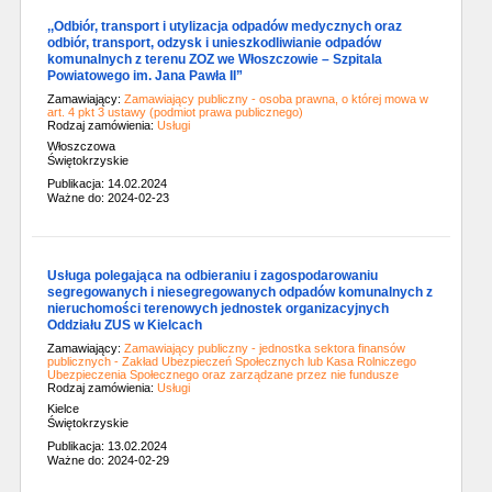
,,Odbiór, transport i utylizacja odpadów medycznych oraz
odbiór, transport, odzysk i unieszkodliwianie odpadów
komunalnych z terenu ZOZ we Włoszczowie – Szpitala
Powiatowego im. Jana Pawła II”
Zamawiający:
Zamawiający publiczny - osoba prawna, o której mowa w
art. 4 pkt 3 ustawy (podmiot prawa publicznego)
Rodzaj zamówienia:
Usługi
Włoszczowa
Świętokrzyskie
Publikacja: 14.02.2024
Ważne do: 2024-02-23
Usługa polegająca na odbieraniu i zagospodarowaniu
segregowanych i niesegregowanych odpadów komunalnych z
nieruchomości terenowych jednostek organizacyjnych
Oddziału ZUS w Kielcach
Zamawiający:
Zamawiający publiczny - jednostka sektora finansów
publicznych - Zakład Ubezpieczeń Społecznych lub Kasa Rolniczego
Ubezpieczenia Społecznego oraz zarządzane przez nie fundusze
Rodzaj zamówienia:
Usługi
Kielce
Świętokrzyskie
Publikacja: 13.02.2024
Ważne do: 2024-02-29