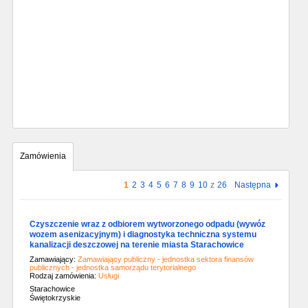
Zamówienia
1
2
3
4
5
6
7
8
9
10
z
26
Następna
Czyszczenie wraz z odbiorem wytworzonego odpadu (wywóz
wozem asenizacyjnym) i diagnostyka techniczna systemu
kanalizacji deszczowej na terenie miasta Starachowice
Zamawiający:
Zamawiający publiczny - jednostka sektora finansów
publicznych - jednostka samorządu terytorialnego
Rodzaj zamówienia:
Usługi
Starachowice
Świętokrzyskie