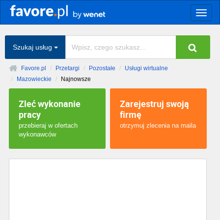
Togg
navig
Szukaj usług
Favore.pl
Przetargi
Pozostałe
Usługi wirtualne
Mazowieckie
Najnowsze
Zleć wykonanie
Zarejestruj swoją
pracy
firmę
przebieraj w ofertach
otrzymuj zlecenia na maila
wykonawców