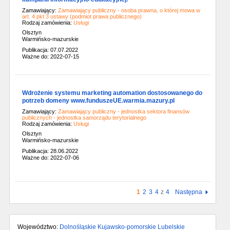
Zamawiający:
Zamawiający publiczny - osoba prawna, o której mowa w
art. 4 pkt 3 ustawy (podmiot prawa publicznego)
Rodzaj zamówienia:
Usługi
Olsztyn
Warmińsko-mazurskie
Publikacja: 07.07.2022
Ważne do: 2022-07-15
Wdrożenie systemu marketing automation dostosowanego do
potrzeb domeny www.funduszeUE.warmia.mazury.pl
Zamawiający:
Zamawiający publiczny - jednostka sektora finansów
publicznych - jednostka samorządu terytorialnego
Rodzaj zamówienia:
Usługi
Olsztyn
Warmińsko-mazurskie
Publikacja: 28.06.2022
Ważne do: 2022-07-06
1
2
3
4
z
4
Następna
Województwo:
Dolnośląskie
Kujawsko-pomorskie
Lubelskie