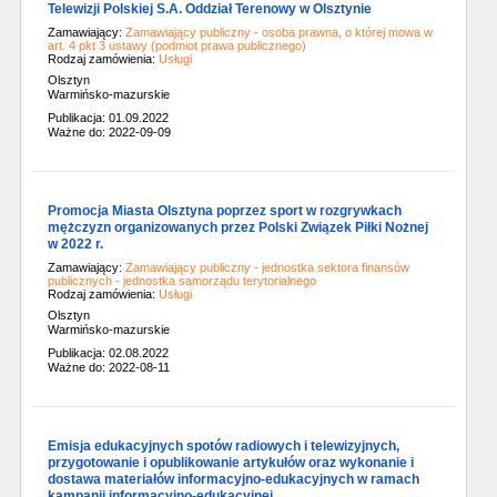
Telewizji Polskiej S.A. Oddział Terenowy w Olsztynie
Zamawiający:
Zamawiający publiczny - osoba prawna, o której mowa w
art. 4 pkt 3 ustawy (podmiot prawa publicznego)
Rodzaj zamówienia:
Usługi
Olsztyn
Warmińsko-mazurskie
Publikacja: 01.09.2022
Ważne do: 2022-09-09
Promocja Miasta Olsztyna poprzez sport w rozgrywkach
mężczyzn organizowanych przez Polski Związek Piłki Nożnej
w 2022 r.
Zamawiający:
Zamawiający publiczny - jednostka sektora finansów
publicznych - jednostka samorządu terytorialnego
Rodzaj zamówienia:
Usługi
Olsztyn
Warmińsko-mazurskie
Publikacja: 02.08.2022
Ważne do: 2022-08-11
Emisja edukacyjnych spotów radiowych i telewizyjnych,
przygotowanie i opublikowanie artykułów oraz wykonanie i
dostawa materiałów informacyjno-edukacyjnych w ramach
kampanii informacyjno-edukacyjnej.