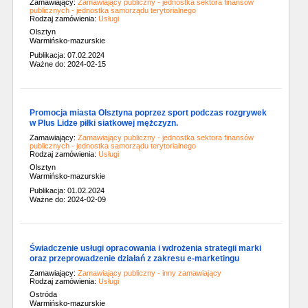
Zamawiający:
Zamawiający publiczny - jednostka sektora finansów
publicznych - jednostka samorządu terytorialnego
Rodzaj zamówienia:
Usługi
Olsztyn
Warmińsko-mazurskie
Publikacja: 07.02.2024
Ważne do: 2024-02-15
Promocja miasta Olsztyna poprzez sport podczas rozgrywek
w Plus Lidze piłki siatkowej mężczyzn.
Zamawiający:
Zamawiający publiczny - jednostka sektora finansów
publicznych - jednostka samorządu terytorialnego
Rodzaj zamówienia:
Usługi
Olsztyn
Warmińsko-mazurskie
Publikacja: 01.02.2024
Ważne do: 2024-02-09
Świadczenie usługi opracowania i wdrożenia strategii marki
oraz przeprowadzenie działań z zakresu e-marketingu
Zamawiający:
Zamawiający publiczny - inny zamawiający
Rodzaj zamówienia:
Usługi
Ostróda
Warmińsko-mazurskie