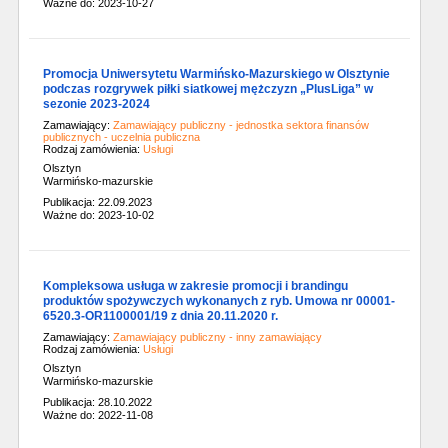
Ważne do: 2023-10-27
Promocja Uniwersytetu Warmińsko-Mazurskiego w Olsztynie
podczas rozgrywek piłki siatkowej mężczyzn „PlusLiga” w
sezonie 2023-2024
Zamawiający:
Zamawiający publiczny - jednostka sektora finansów
publicznych - uczelnia publiczna
Rodzaj zamówienia:
Usługi
Olsztyn
Warmińsko-mazurskie
Publikacja: 22.09.2023
Ważne do: 2023-10-02
Kompleksowa usługa w zakresie promocji i brandingu
produktów spożywczych wykonanych z ryb. Umowa nr 00001-
6520.3-OR1100001/19 z dnia 20.11.2020 r.
Zamawiający:
Zamawiający publiczny - inny zamawiający
Rodzaj zamówienia:
Usługi
Olsztyn
Warmińsko-mazurskie
Publikacja: 28.10.2022
Ważne do: 2022-11-08