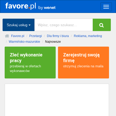
Togg
navig
Szukaj usług
Favore.pl
Przetargi
Dla firmy i biura
Reklama, marketing
Warmińsko-mazurskie
Najnowsze
Zleć wykonanie
Zarejestruj swoją
pracy
firmę
przebieraj w ofertach
otrzymuj zlecenia na maila
wykonawców