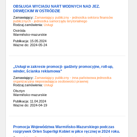
OBSŁUGA WYCIĄGU NART WODNYCH NAD JEZ.
DRWĘCKIM W OSTRÓDZIE
Zamawiający:
Zamawiający publiczny - jednostka sektora finansów
publicznych - jednostka samorządu terytorialnego
Rodzaj zamówienia:
Usługi
Ostróda
Warmińsko-mazurskie
Publikacja: 15.05.2024
Ważne do: 2024-05-24
„Usługi w zakresie promocji- gadżety promocyjne, roll-up,
winder, ścianka reklamowa”
Zamawiający:
Zamawiający publiczny - inna państwowa jednostka
organizacyjna nieposiadająca osobowości prawnej
Rodzaj zamówienia:
Usługi
Olsztyn
Warmińsko-mazurskie
Publikacja: 11.04.2024
Ważne do: 2024-04-19
Promocja Województwa Warmińsko-Mazurskiego podczas
rozgrywek Orlen Superligi Kobiet w piłce ręcznej w 2024 roku.