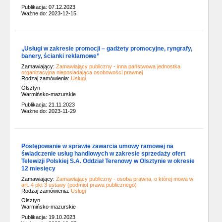
Publikacja: 07.12.2023
Ważne do: 2023-12-15
„Usługi w zakresie promocji – gadżety promocyjne, ryngrafy,
banery, ścianki reklamowe”
Zamawiający:
Zamawiający publiczny - inna państwowa jednostka
organizacyjna nieposiadająca osobowości prawnej
Rodzaj zamówienia:
Usługi
Olsztyn
Warmińsko-mazurskie
Publikacja: 21.11.2023
Ważne do: 2023-11-29
Postępowanie w sprawie zawarcia umowy ramowej na
świadczenie usług handlowych w zakresie sprzedaży ofert
Telewizji Polskiej S.A. Oddział Terenowy w Olsztynie w okresie
12 miesięcy
Zamawiający:
Zamawiający publiczny - osoba prawna, o której mowa w
art. 4 pkt 3 ustawy (podmiot prawa publicznego)
Rodzaj zamówienia:
Usługi
Olsztyn
Warmińsko-mazurskie
Publikacja: 19.10.2023