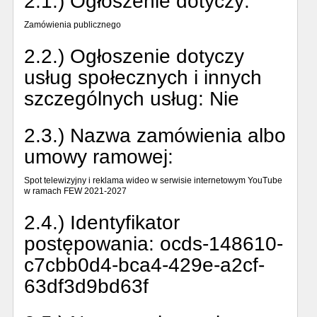
2.1.) Ogłoszenie dotyczy:
Zamówienia publicznego
2.2.) Ogłoszenie dotyczy
usług społecznych i innych
szczególnych usług:
Nie
2.3.) Nazwa zamówienia albo
umowy ramowej:
Spot telewizyjny i reklama wideo w serwisie internetowym YouTube
w ramach FEW 2021-2027
2.4.) Identyfikator
postępowania:
ocds-148610-
c7cbb0d4-bca4-429e-a2cf-
63df3d9bd63f