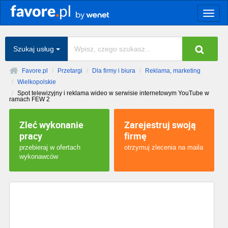
Togg
navig
Szukaj usług
Favore.pl
Przetargi
Dla firmy i biura
Reklama, marketing
Wielkopolskie
Spot telewizyjny i reklama wideo w serwisie internetowym YouTube w
ramach FEW 2
Zleć wykonanie
Zarejestruj swoją
pracy
firmę
przebieraj w ofertach
otrzymuj zlecenia na maila
wykonawców