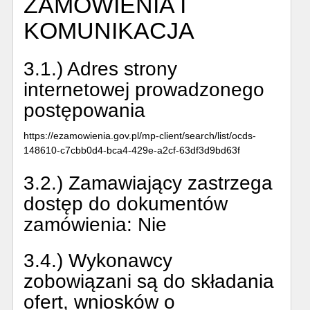
ZAMÓWIENIA I
KOMUNIKACJA
3.1.) Adres strony
internetowej prowadzonego
postępowania
https://ezamowienia.gov.pl/mp-client/search/list/ocds-
148610-c7cbb0d4-bca4-429e-a2cf-63df3d9bd63f
3.2.) Zamawiający zastrzega
dostęp do dokumentów
zamówienia:
Nie
3.4.) Wykonawcy
zobowiązani są do składania
ofert, wniosków o