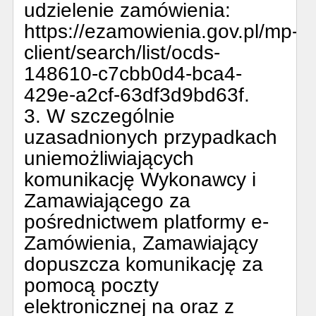
udzielenie zamówienia:
https://ezamowienia.gov.pl/mp-
client/search/list/ocds-
148610-c7cbb0d4-bca4-
429e-a2cf-63df3d9bd63f.
3. W szczególnie
uzasadnionych przypadkach
uniemożliwiających
komunikację Wykonawcy i
Zamawiającego za
pośrednictwem platformy e-
Zamówienia, Zamawiający
dopuszcza komunikację za
pomocą poczty
elektronicznej na oraz z