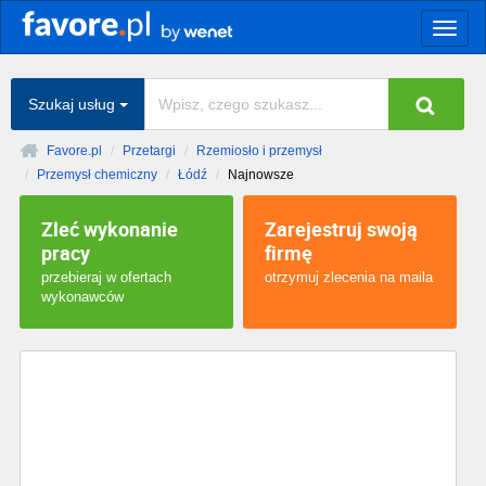
Togg
navig
Szukaj usług
Favore.pl
Przetargi
Rzemiosło i przemysł
Przemysł chemiczny
Łódź
Najnowsze
Zleć wykonanie
Zarejestruj swoją
pracy
firmę
przebieraj w ofertach
otrzymuj zlecenia na maila
wykonawców