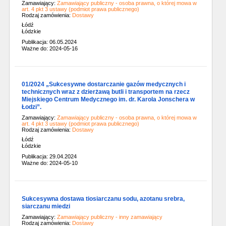
Zamawiający:
Zamawiający publiczny - osoba prawna, o której mowa w
art. 4 pkt 3 ustawy (podmiot prawa publicznego)
Rodzaj zamówienia:
Dostawy
Łódź
Łódzkie
Publikacja: 06.05.2024
Ważne do: 2024-05-16
01/2024 „Sukcesywne dostarczanie gazów medycznych i
technicznych wraz z dzierżawą butli i transportem na rzecz
Miejskiego Centrum Medycznego im. dr. Karola Jonschera w
Łodzi”.
Zamawiający:
Zamawiający publiczny - osoba prawna, o której mowa w
art. 4 pkt 3 ustawy (podmiot prawa publicznego)
Rodzaj zamówienia:
Dostawy
Łódź
Łódzkie
Publikacja: 29.04.2024
Ważne do: 2024-05-10
Sukcesywna dostawa tiosiarczanu sodu, azotanu srebra,
siarczanu miedzi
Zamawiający:
Zamawiający publiczny - inny zamawiający
Rodzaj zamówienia:
Dostawy