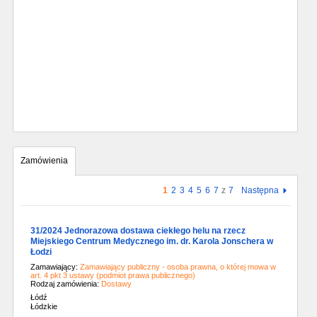
Zamówienia
1
2
3
4
5
6
7
z
7
Następna
31/2024 Jednorazowa dostawa ciekłego helu na rzecz
Miejskiego Centrum Medycznego im. dr. Karola Jonschera w
Łodzi
Zamawiający:
Zamawiający publiczny - osoba prawna, o której mowa w
art. 4 pkt 3 ustawy (podmiot prawa publicznego)
Rodzaj zamówienia:
Dostawy
Łódź
Łódzkie