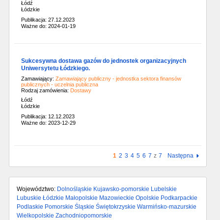
Łódź
Łódzkie
Publikacja: 27.12.2023
Ważne do: 2024-01-19
Sukcesywna dostawa gazów do jednostek organizacyjnych
Uniwersytetu Łódzkiego.
Zamawiający:
Zamawiający publiczny - jednostka sektora finansów
publicznych - uczelnia publiczna
Rodzaj zamówienia:
Dostawy
Łódź
Łódzkie
Publikacja: 12.12.2023
Ważne do: 2023-12-29
1
2
3
4
5
6
7
z
7
Następna
Województwo:
Dolnośląskie
Kujawsko-pomorskie
Lubelskie
Lubuskie
Łódzkie
Małopolskie
Mazowieckie
Opolskie
Podkarpackie
Podlaskie
Pomorskie
Śląskie
Świętokrzyskie
Warmińsko-mazurskie
Wielkopolskie
Zachodniopomorskie