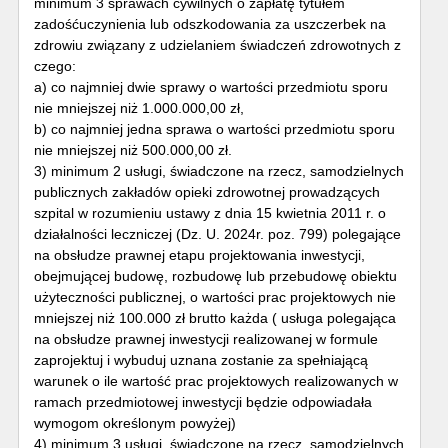
minimum 3 sprawach cywilnych o zapłatę tytułem
zadośćuczynienia lub odszkodowania za uszczerbek na
zdrowiu związany z udzielaniem świadczeń zdrowotnych z
czego:
a) co najmniej dwie sprawy o wartości przedmiotu sporu
nie mniejszej niż 1.000.000,00 zł,
b) co najmniej jedna sprawa o wartości przedmiotu sporu
nie mniejszej niż 500.000,00 zł.
3) minimum 2 usługi, świadczone na rzecz, samodzielnych
publicznych zakładów opieki zdrowotnej prowadzących
szpital w rozumieniu ustawy z dnia 15 kwietnia 2011 r. o
działalności leczniczej (Dz. U. 2024r. poz. 799) polegające
na obsłudze prawnej etapu projektowania inwestycji,
obejmującej budowę, rozbudowę lub przebudowę obiektu
użyteczności publicznej, o wartości prac projektowych nie
mniejszej niż 100.000 zł brutto każda ( usługa polegająca
na obsłudze prawnej inwestycji realizowanej w formule
zaprojektuj i wybuduj uznana zostanie za spełniającą
warunek o ile wartość prac projektowych realizowanych w
ramach przedmiotowej inwestycji będzie odpowiadała
wymogom określonym powyżej)
4) minimum 3 usługi, świadczone na rzecz, samodzielnych