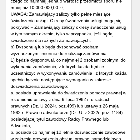
czego co najmniej jedna o wartość przedmiotu sporu nie
mniej niż 10.000.000,00 zł,
UWAGA: Zamawiający zaliczy tylko pełne miesiące
świadczenia usługi. Okresy świadczenia usługi mogą się
pokrywać – Zamawiający zaliczy okresy świadczenia usług
w tym samym okresie, tylko w przypadku, jeśli będą
świadczone dla różnych Zamawiających.
b) Dysponują lub będą dysponować osobami
wyznaczonymi imiennie do realizacji zamówienia:
1) będzie dysponował, co najmniej 2 osobami zdolnymi do
wykonania zamówienia, z których każda będzie
uczestniczyć w wykonywaniu zamówienia i z których każda
spełnia łącznie następujące wymagania w zakresie
doświadczenia zawodowego:
a. posiada uprawnienia do świadczenia pomocy prawnej w
rozumieniu ustawy z dnia 6 lipca 1982 r. o radcach
prawnych (Dz. U.2024r. poz.499) lub ustawy z 26 maja
1982 r. Prawo o adwokaturze (Dz. U. z 2022r. poz. 1184)
posiadającej tytuł zawodowy Radcy Prawnego lub
Adwokata;
b. posiada co najmniej 10 letnie doświadczenie zawodowe
w zakresie prowadzenia obsługi prawnej samodzielnych