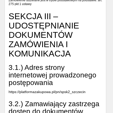
Zamówienie udzielane jest w trybie podstawowym na podstawie: art.
275 pkt 1 ustawy
SEKCJA III –
UDOSTĘPNIANIE
DOKUMENTÓW
ZAMÓWIENIA I
KOMUNIKACJA
3.1.) Adres strony
internetowej prowadzonego
postępowania
https://platformazakupowa.pl/pn/spsk2_szczecin
3.2.) Zamawiający zastrzega
dostęp do dokumentów