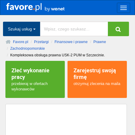
Togg
navig
Szukaj usług
Favore.pl
Przetargi
Finansowe i prawne
Prawne
Zachodniopomorskie
Kompleksowa obsługa prawna USK-2 PUM w Szczecinie.
Zleć wykonanie
Zarejestruj swoją
pracy
firmę
przebieraj w ofertach
otrzymuj zlecenia na maila
wykonawców