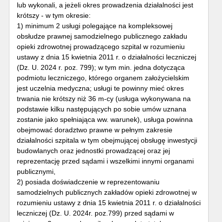
lub wykonali, a jeżeli okres prowadzenia działalności jest
krótszy - w tym okresie:
1) minimum 2 usługi polegające na kompleksowej
obsłudze prawnej samodzielnego publicznego zakładu
opieki zdrowotnej prowadzącego szpital w rozumieniu
ustawy z dnia 15 kwietnia 2011 r. o działalności leczniczej
(Dz. U. 2024 r. poz. 799); w tym min. jedna dotycząca
podmiotu leczniczego, którego organem założycielskim
jest uczelnia medyczna; usługi te powinny mieć okres
trwania nie krótszy niż 36 m-cy (usługa wykonywana na
podstawie kilku następujących po sobie umów uznana
zostanie jako spełniająca ww. warunek), usługa powinna
obejmować doradztwo prawne w pełnym zakresie
działalności szpitala w tym obejmującej obsługę inwestycji
budowlanych oraz jednostki prowadzącej oraz jej
reprezentację przed sądami i wszelkimi innymi organami
publicznymi,
2) posiada doświadczenie w reprezentowaniu
samodzielnych publicznych zakładów opieki zdrowotnej w
rozumieniu ustawy z dnia 15 kwietnia 2011 r. o działalności
leczniczej (Dz. U. 2024r. poz.799) przed sądami w