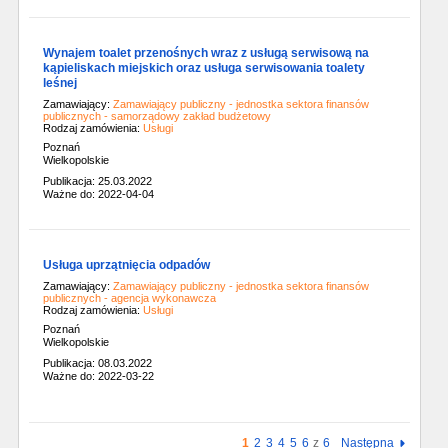
Wynajem toalet przenośnych wraz z usługą serwisową na
kąpieliskach miejskich oraz usługa serwisowania toalety
leśnej
Zamawiający:
Zamawiający publiczny - jednostka sektora finansów
publicznych - samorządowy zakład budżetowy
Rodzaj zamówienia:
Usługi
Poznań
Wielkopolskie
Publikacja: 25.03.2022
Ważne do: 2022-04-04
Usługa uprzątnięcia odpadów
Zamawiający:
Zamawiający publiczny - jednostka sektora finansów
publicznych - agencja wykonawcza
Rodzaj zamówienia:
Usługi
Poznań
Wielkopolskie
Publikacja: 08.03.2022
Ważne do: 2022-03-22
1
2
3
4
5
6
z
6
Następna