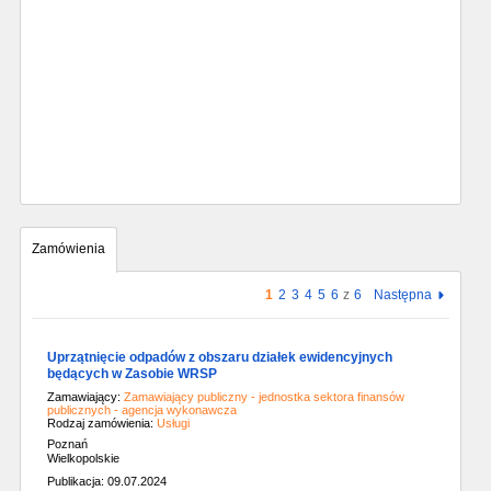
Zamówienia
1
2
3
4
5
6
z
6
Następna
Uprzątnięcie odpadów z obszaru działek ewidencyjnych
będących w Zasobie WRSP
Zamawiający:
Zamawiający publiczny - jednostka sektora finansów
publicznych - agencja wykonawcza
Rodzaj zamówienia:
Usługi
Poznań
Wielkopolskie
Publikacja: 09.07.2024