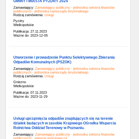
GMINY I MIASTA PYZDRY 2024
Zamawiający:
Zamawiający publiczny - jednostka sektora finansów
publicznych - jednostka samorządu terytorialnego
Rodzaj zamówienia:
Usługi
Pyzdry
Wielkopolskie
Publikacja: 27.11.2023
Ważne do: 2023-12-05
Utworzenie i prowadzenie Punktu Selektywnego Zbierania
Odpadów Komunalnych (PSZOK)
Zamawiający:
Zamawiający publiczny - jednostka sektora finansów
publicznych - jednostka samorządu terytorialnego
Rodzaj zamówienia:
Usługi
Gniezno
Wielkopolskie
Publikacja: 07.11.2023
Ważne do: 2023-11-29
Usługi uprzątnięcia odpadów znajdujących się na terenie
działek będących w zasobie Krajowego Ośrodka Wsparcia
Rolnictwa Oddział Terenowy w Poznaniu.
Zamawiający:
Zamawiający publiczny - jednostka sektora finansów
publicznych - agencja wykonawcza