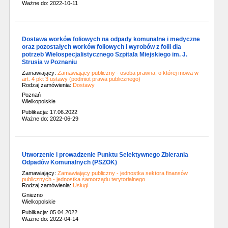
Ważne do: 2022-10-11
Dostawa worków foliowych na odpady komunalne i medyczne
oraz pozostałych worków foliowych i wyrobów z folii dla
potrzeb Wielospecjalistycznego Szpitala Miejskiego im. J.
Strusia w Poznaniu
Zamawiający:
Zamawiający publiczny - osoba prawna, o której mowa w
art. 4 pkt 3 ustawy (podmiot prawa publicznego)
Rodzaj zamówienia:
Dostawy
Poznań
Wielkopolskie
Publikacja: 17.06.2022
Ważne do: 2022-06-29
Utworzenie i prowadzenie Punktu Selektywnego Zbierania
Odpadów Komunalnych (PSZOK)
Zamawiający:
Zamawiający publiczny - jednostka sektora finansów
publicznych - jednostka samorządu terytorialnego
Rodzaj zamówienia:
Usługi
Gniezno
Wielkopolskie
Publikacja: 05.04.2022
Ważne do: 2022-04-14