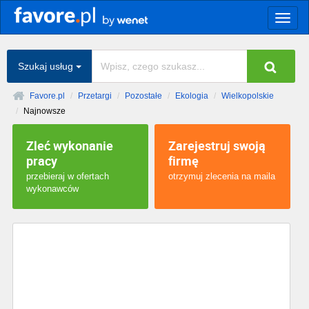
Togg
navig
Szukaj usług
Favore.pl
Przetargi
Pozostałe
Ekologia
Wielkopolskie
Najnowsze
Zleć wykonanie
Zarejestruj swoją
pracy
firmę
przebieraj w ofertach
otrzymuj zlecenia na maila
wykonawców