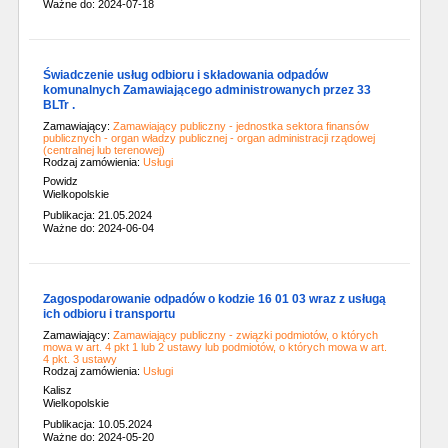
Ważne do: 2024-07-18
Świadczenie usług odbioru i składowania odpadów
komunalnych Zamawiającego administrowanych przez 33
BLTr .
Zamawiający:
Zamawiający publiczny - jednostka sektora finansów
publicznych - organ władzy publicznej - organ administracji rządowej
(centralnej lub terenowej)
Rodzaj zamówienia:
Usługi
Powidz
Wielkopolskie
Publikacja: 21.05.2024
Ważne do: 2024-06-04
Zagospodarowanie odpadów o kodzie 16 01 03 wraz z usługą
ich odbioru i transportu
Zamawiający:
Zamawiający publiczny - związki podmiotów, o których
mowa w art. 4 pkt 1 lub 2 ustawy lub podmiotów, o których mowa w art.
4 pkt. 3 ustawy
Rodzaj zamówienia:
Usługi
Kalisz
Wielkopolskie
Publikacja: 10.05.2024
Ważne do: 2024-05-20