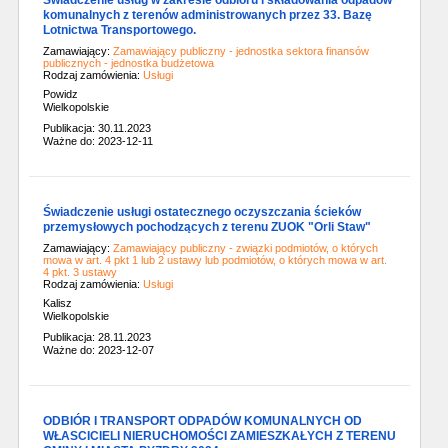
Świadczenie usług w zakresie odbioru i składowania odpadów
komunalnych z terenów administrowanych przez 33. Bazę
Lotnictwa Transportowego.
Zamawiający:
Zamawiający publiczny - jednostka sektora finansów
publicznych - jednostka budżetowa
Rodzaj zamówienia:
Usługi
Powidz
Wielkopolskie
Publikacja: 30.11.2023
Ważne do: 2023-12-11
Świadczenie usługi ostatecznego oczyszczania ścieków
przemysłowych pochodzących z terenu ZUOK "Orli Staw"
Zamawiający:
Zamawiający publiczny - związki podmiotów, o których
mowa w art. 4 pkt 1 lub 2 ustawy lub podmiotów, o których mowa w art.
4 pkt. 3 ustawy
Rodzaj zamówienia:
Usługi
Kalisz
Wielkopolskie
Publikacja: 28.11.2023
Ważne do: 2023-12-07
ODBIÓR I TRANSPORT ODPADÓW KOMUNALNYCH OD
WŁASCICIELI NIERUCHOMOŚCI ZAMIESZKAŁYCH Z TERENU