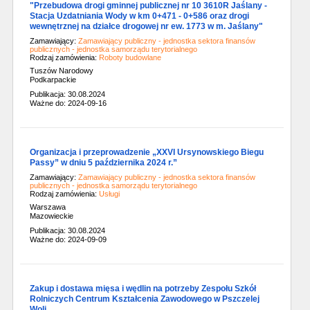
"Przebudowa drogi gminnej publicznej nr 10 3610R Jaślany -
Stacja Uzdatniania Wody w km 0+471 - 0+586 oraz drogi
wewnętrznej na działce drogowej nr ew. 1773 w m. Jaślany"
Zamawiający:
Zamawiający publiczny - jednostka sektora finansów
publicznych - jednostka samorządu terytorialnego
Rodzaj zamówienia:
Roboty budowlane
Tuszów Narodowy
Podkarpackie
Publikacja: 30.08.2024
Ważne do: 2024-09-16
Organizacja i przeprowadzenie „XXVI Ursynowskiego Biegu
Passy” w dniu 5 października 2024 r.”
Zamawiający:
Zamawiający publiczny - jednostka sektora finansów
publicznych - jednostka samorządu terytorialnego
Rodzaj zamówienia:
Usługi
Warszawa
Mazowieckie
Publikacja: 30.08.2024
Ważne do: 2024-09-09
Zakup i dostawa mięsa i wędlin na potrzeby Zespołu Szkół
Rolniczych Centrum Kształcenia Zawodowego w Pszczelej
Woli