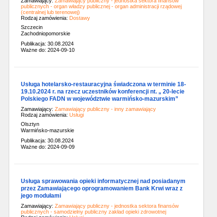
Zamawiający:
Zamawiający publiczny - jednostka sektora finansów
publicznych - organ władzy publicznej - organ administracji rządowej
(centralnej lub terenowej)
Rodzaj zamówienia:
Dostawy
Szczecin
Zachodniopomorskie
Publikacja: 30.08.2024
Ważne do: 2024-09-10
Usługa hotelarsko-restauracyjna świadczona w terminie 18-
19.10.2024 r. na rzecz uczestników konferencji nt. „ 20-lecie
Polskiego FADN w województwie warmińsko-mazurskim”
Zamawiający:
Zamawiający publiczny - inny zamawiający
Rodzaj zamówienia:
Usługi
Olsztyn
Warmińsko-mazurskie
Publikacja: 30.08.2024
Ważne do: 2024-09-09
Usługa sprawowania opieki informatycznej nad posiadanym
przez Zamawiającego oprogramowaniem Bank Krwi wraz z
jego modułami
Zamawiający:
Zamawiający publiczny - jednostka sektora finansów
publicznych - samodzielny publiczny zakład opieki zdrowotnej