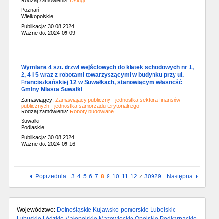
Rodzaj zamówienia:
Usługi
Poznań
Wielkopolskie
Publikacja: 30.08.2024
Ważne do: 2024-09-09
Wymiana 4 szt. drzwi wejściowych do klatek schodowych nr 1,
2, 4 i 5 wraz z robotami towarzyszącymi w budynku przy ul.
Franciszkańskiej 12 w Suwałkach, stanowiącym własność
Gminy Miasta Suwałki
Zamawiający:
Zamawiający publiczny - jednostka sektora finansów
publicznych - jednostka samorządu terytorialnego
Rodzaj zamówienia:
Roboty budowlane
Suwałki
Podlaskie
Publikacja: 30.08.2024
Ważne do: 2024-09-16
Poprzednia
3
4
5
6
7
8
9
10
11
12
z
30929
Następna
Województwo:
Dolnośląskie
Kujawsko-pomorskie
Lubelskie
Lubuskie
Łódzkie
Małopolskie
Mazowieckie
Opolskie
Podkarpackie