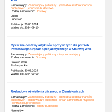
Zamawiający:
Zamawiający publiczny - jednostka sektora finansów
publicznych - jednostka budżetowa
Rodzaj zamówienia:
Dostawy
Lublin
Lubelskie
Publikacja: 30.08.2024
Ważne do: 2024-09-10
Cykliczne dostawy artykułów spożywczych dla potrzeb
Powiatowego Szpitala Specjalistycznego w Stalowej Woli .
Zamawiający:
Zamawiający publiczny - inny zamawiający
Rodzaj zamówienia:
Dostawy
Stalowa Wola
Podkarpackie
Publikacja: 30.08.2024
Ważne do: 2024-09-09
Rozbudowa oświetlenia ulicznego w Ziemiełowicach
Zamawiający:
Zamawiający publiczny - jednostka sektora finansów
publicznych - organ władzy publicznej - organ administracji rządowej
(centralnej lub terenowej)
Rodzaj zamówienia:
Roboty budowlane
Namysłów