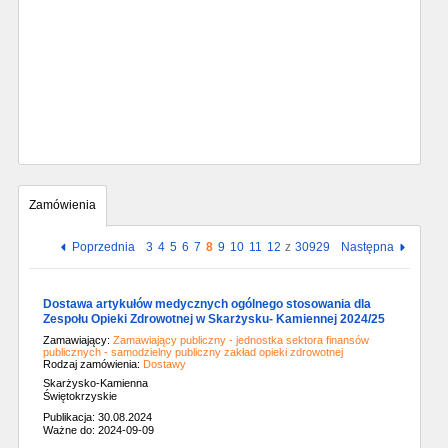
Zamówienia
Poprzednia
3
4
5
6
7
8
9
10
11
12
z
30929
Następna
Dostawa artykułów medycznych ogólnego stosowania dla
Zespołu Opieki Zdrowotnej w Skarżysku- Kamiennej 2024/25
Zamawiający:
Zamawiający publiczny - jednostka sektora finansów
publicznych - samodzielny publiczny zakład opieki zdrowotnej
Rodzaj zamówienia:
Dostawy
Skarżysko-Kamienna
Świętokrzyskie
Publikacja: 30.08.2024
Ważne do: 2024-09-09