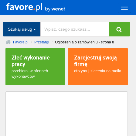
Togg
navig
Szukaj usług
Favore.pl
Przetargi
Ogłoszenia o zamówieniu - strona 8
Zleć wykonanie
Zarejestruj swoją
pracy
firmę
przebieraj w ofertach
otrzymuj zlecenia na maila
wykonawców