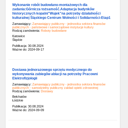
Wykonanie robót budowlano-montażowych dla
zadania:Górnicza tożsamość.Adaptacja budynków
historycznych kopalni"Wujek"na potrzeby działalności
kulturalnej Śląskiego Centrum Wolności i Solidarności-Etap1
Zamawiający:
Zamawiający publiczny - jednostka sektora finansów
publicznych - państwowe i samorządowe instytucje kultury
Rodzaj zamówienia:
Roboty budowlane
Katowice
Śląskie
Publikacja: 30.08.2024
Ważne do: 2024-09-17
Dostawa jednorazowego sprzętu medycznego do
wykonywania zabiegów ablacji na potrzeby Pracowni
Elektrofizjologii
Zamawiający:
Zamawiający publiczny - jednostka sektora finansów
publicznych - samodzielny publiczny zakład opieki zdrowotnej
Rodzaj zamówienia:
Dostawy
Bełchatów
Łódzkie
Publikacja: 30.08.2024
Ważne do: 2024-09-09