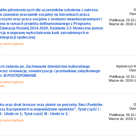
ałów piśmienniczych dla uczestników szkolenia z zakresu
O
Opol
ia w zawodzie pracownik socjalny na kierunkach praca
arszymi oraz praca socjalna z osobami niepełnosprawnymi i
Publikacja: 29.10
wana w ramach projektu dofinansowanego z Programu
Ważne do: 2018-1
Edukacja Rozwój 2014-2020, Działanie 2.5 Skuteczna pomoc
ycja w poprawę wykształcenia kadr zatrudnionych w
integracji społecznej
ja samorządowa
i
ch zadania pn. Zachowanie dziedzictwa kulturalnego
Kędzierzyn-K
Opol
rzez renowację, rewaloryzację i przebudowę zabytkowego
- III POSTĘPOWANIE
Publikacja: 10.10
Ważne do: 2018-1
ja samorządowa
awy
ku oraz druk broszur oraz ulotek na potrzeby Sieci Punktów
O
Opol
zy Europejskich w województwie opolskim”. Tytuł część I -
- Ulotki nr 1; Tytuł część III - Ulotki nr 2.
Publikacja: 04.10
Ważne do: 2018-1
ja samorządowa
i