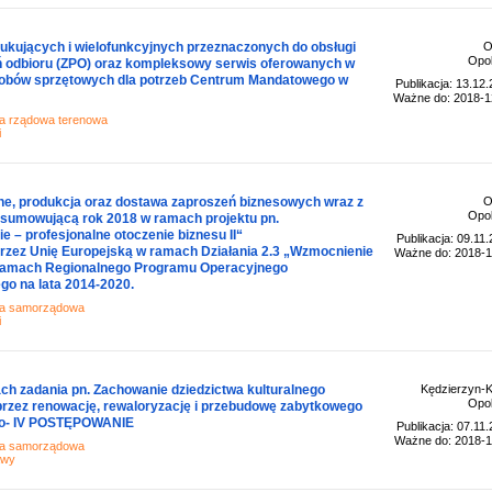
ukujących i wielofunkcyjnych przeznaczonych do obsługi
O
Opol
ń odbioru (ZPO) oraz kompleksowy serwis oferowanych w
obów sprzętowych dla potrzeb Centrum Mandatowego w
Publikacja: 13.12
Ważne do: 2018-1
ja rządowa terenowa
i
ne, produkcja oraz dostawa zaproszeń biznesowych wraz z
O
Opol
dsumowującą rok 2018 w ramach projektu pn.
 – profesjonalne otoczenie biznesu II“
Publikacja: 09.11
rzez Unię Europejską w ramach Działania 2.3 „Wzmocnienie
Ważne do: 2018-1
 ramach Regionalnego Programu Operacyjnego
o na lata 2014-2020.
ja samorządowa
i
ch zadania pn. Zachowanie dziedzictwa kulturalnego
Kędzierzyn-K
Opol
rzez renowację, rewaloryzację i przebudowę zabytkowego
o- IV POSTĘPOWANIE
Publikacja: 07.11
Ważne do: 2018-1
ja samorządowa
awy