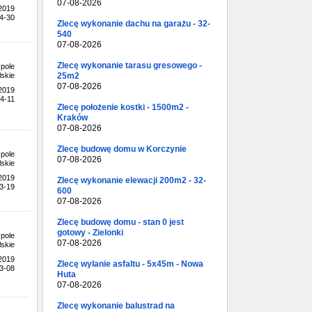
07-08-2026
.2019
4-30
Zlecę wykonanie dachu na garażu - 32-
540
07-08-2026
Zlecę wykonanie tarasu gresowego -
pole
25m2
skie
07-08-2026
.2019
4-11
Zlecę położenie kostki - 1500m2 -
Kraków
07-08-2026
Zlecę budowę domu w Korczynie
pole
07-08-2026
skie
.2019
Zlecę wykonanie elewacji 200m2 - 32-
3-19
600
07-08-2026
Zlecę budowę domu - stan 0 jest
gotowy - Zielonki
pole
07-08-2026
skie
.2019
Zlecę wylanie asfaltu - 5x45m - Nowa
3-08
Huta
07-08-2026
Zlecę wykonanie balustrad na