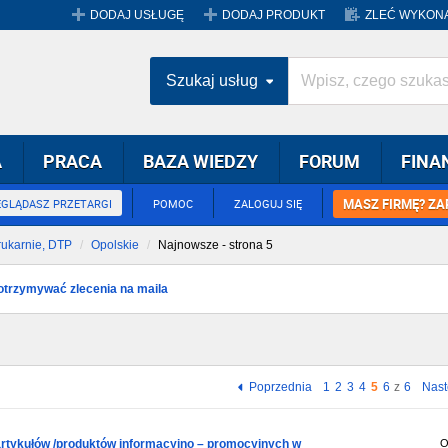
DODAJ USŁUGĘ
DODAJ PRODUKT
ZLEĆ WYKONA
Szukaj usług
A
PRACA
BAZA WIEDZY
FORUM
FINA
MASZ FIRMĘ? ZA
EGLĄDASZ PRZETARGI
POMOC
ZALOGUJ SIĘ
drukarnie, DTP
Opolskie
Najnowsze - strona 5
y otrzymywać zlecenia na maila
Poprzednia
1
2
3
4
5
6
z
6
Nas
rtykułów /produktów informacyjno – promocyjnych w
O