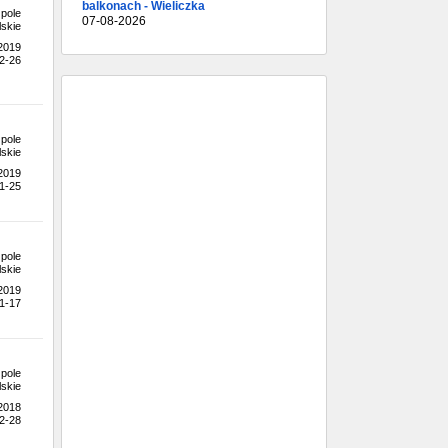
balkonach - Wieliczka
pole
07-08-2026
skie
.2019
2-26
pole
skie
.2019
1-25
pole
skie
.2019
1-17
pole
skie
.2018
2-28