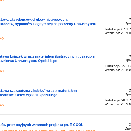
stawa akcydensów, druków nietypowych,
O
Opol
iadectw, dyplomów i legitymacji na potrzeby Uniwersytetu
Publikacja: 07.08
Ważne do: 2019-0
awy
tawa książek wraz z materiałem ilustracyjnym, czasopism i
O
Opol
awnictwa Uniwersytetu Opolskiego
Publikacja: 25.07
Ważne do: 2019-0
awy
stawa czasopisma „Indeks” wraz z materiałem
O
Opol
awnictwa Uniwersytetu Opolskiego
Publikacja: 28.05
Ważne do: 2019-0
awy
ałów promocyjnych w ramach projektu pn. E-COOL
O
Opol