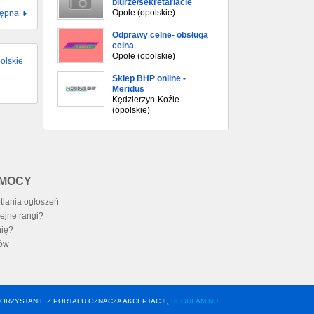
biurze/sekretariacie
Opole (opolskie)
tępna
Odprawy celne- obsługa
celna
Opole (opolskie)
olskie
Sklep BHP online -
Meridus
Kędzierzyn-Koźle
(opolskie)
OMOCY
tlania ogłoszeń
ejne rangi?
nię?
ów
ORZYSTANIE Z PORTALU OZNACZA AKCEPTACJĘ
REGULAMINU