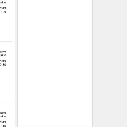
skie
.2019
0-29
pole
skie
.2019
9-30
pole
skie
.2019
9-10