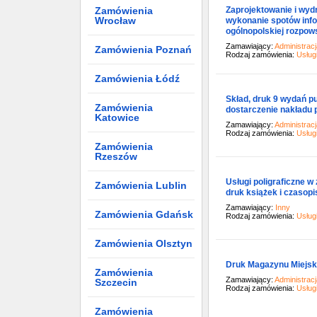
Zaprojektowanie i wyd
Zamówienia
Wrocław
wykonanie spotów infor
ogólnopolskiej rozpows
Zamawiający:
Administrac
Zamówienia Poznań
Rodzaj zamówienia:
Usług
Zamówienia Łódź
Skład, druk 9 wydań p
Zamówienia
dostarczenie nakładu 
Katowice
Zamawiający:
Administrac
Rodzaj zamówienia:
Usług
Zamówienia
Rzeszów
Usługi poligraficzne w 
Zamówienia Lublin
druk książek i czasop
Zamawiający:
Inny
Zamówienia Gdańsk
Rodzaj zamówienia:
Usług
Zamówienia Olsztyn
Druk Magazynu Miejskie
Zamówienia
Zamawiający:
Administrac
Szczecin
Rodzaj zamówienia:
Usług
Zamówienia