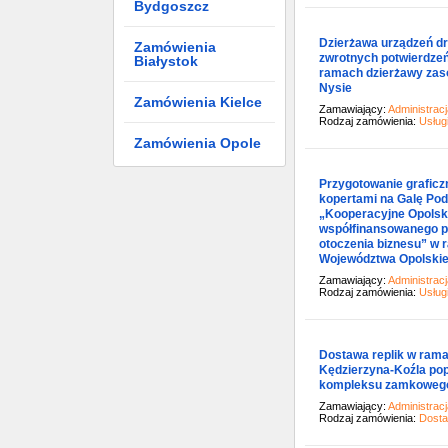
Bydgoszcz
Dzierżawa urządzeń dr
Zamówienia
zwrotnych potwierdze
Białystok
ramach dzierżawy zas
Nysie
Zamówienia Kielce
Zamawiający:
Administrac
Rodzaj zamówienia:
Usług
Zamówienia Opole
Przygotowanie graficz
kopertami na Galę Po
„Kooperacyjne Opolskie
współfinansowanego p
otoczenia biznesu” w
Województwa Opolskieg
Zamawiający:
Administrac
Rodzaj zamówienia:
Usług
Dostawa replik w rama
Kędzierzyna-Koźla pop
kompleksu zamkoweg
Zamawiający:
Administrac
Rodzaj zamówienia:
Dost