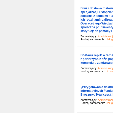
Druk i dostawa materi
specjalizacji II stopn
socjalna z osobami st
ich rodzinami realizo
Operacyjnego Wiedza 
społeczna pn. "Inwest
instytucjach pomocy i 
Zamawiający:
Administrac
Rodzaj zamówienia:
Usług
Dostawa replik w rama
Kędzierzyna-Koźla pop
kompleksu zamkowego
Zamawiający:
Administrac
Rodzaj zamówienia:
Dost
„Przygotowanie do dru
Informacyjnych Fundus
Broszury; Tytuł część II 
Zamawiający:
Administrac
Rodzaj zamówienia:
Usług