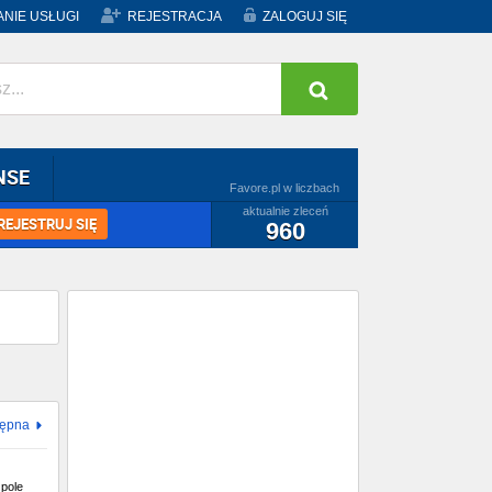
NIE USŁUGI
REJESTRACJA
ZALOGUJ SIĘ
NSE
Favore.pl w liczbach
aktualnie zleceń
REJESTRUJ SIĘ
960
tępna
pole