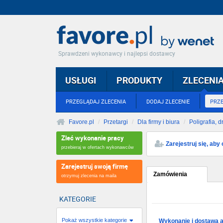
Sprawdzeni wykonawcy i najlepsi dostawcy
USŁUGI
PRODUKTY
ZLECENI
PRZEGLĄDAJ ZLECENIA
DODAJ ZLECENIE
PRZ
Favore.pl
Przetargi
Dla firmy i biura
Poligrafia, 
Zleć wykonanie pracy
Zarejestruj się, ab
przebieraj w ofertach wykonawców
Zarejestruj swoją firmę
Zamówienia
otrzymuj zlecenia na maila
KATEGORIE
Pokaż wszystkie kategorie
Wykonanie i dostawa a