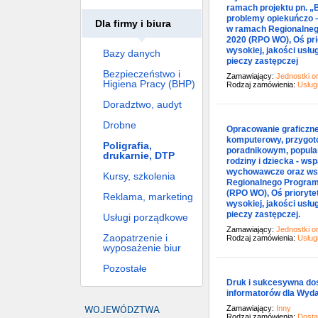
ramach projektu pn. „B
problemy opiekuńczo –
Dla firmy i biura
w ramach Regionalneg
2020 (RPO WO), Oś prio
wysokiej, jakości usłu
Bazy danych
pieczy zastępczej
Bezpieczeństwo i
Zamawiający:
Jednostki o
Higiena Pracy (BHP)
Rodzaj zamówienia:
Usług
Doradztwo, audyt
Drobne
Opracowanie graficzne
komputerowy, przygoto
Poligrafia,
poradnikowym, popular
drukarnie, DTP
rodziny i dziecka - w
wychowawcze oraz wspa
Kursy, szkolenia
Regionalnego Program
(RPO WO), Oś priorytet
Reklama, marketing
wysokiej, jakości usłu
pieczy zastępczej.
Usługi porządkowe
Zamawiający:
Jednostki o
Zaopatrzenie i
Rodzaj zamówienia:
Usług
wyposażenie biur
Pozostałe
Druk i sukcesywna dos
informatorów dla Wyd
WOJEWÓDZTWA
Zamawiający:
Inny
Rodzaj zamówienia:
Dost