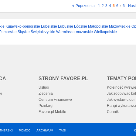
Poprzednia
1
2
3
4
5
6
z
6
Nas
kie
Kujawsko-pomorskie
Lubelskie
Lubuskie
Łódzkie
Małopolskie
Mazowieckie
Op
Pomorskie
Śląskie
Świętokrzyskie
Warmińsko-mazurskie
Wielkopolskie
CA
STRONY FAVORE.PL
TEMATY P
Usługi
Kolejność wyświe
ki
Zlecenia
Jak zdobywać kol
Centrum Finansowe
Jak wystawić opi
Przetargi
Rangi wykonawc
Favore.pl Mobile
Cennik
TNERSKI
POMOC
ARCHIWUM
TAGI
K