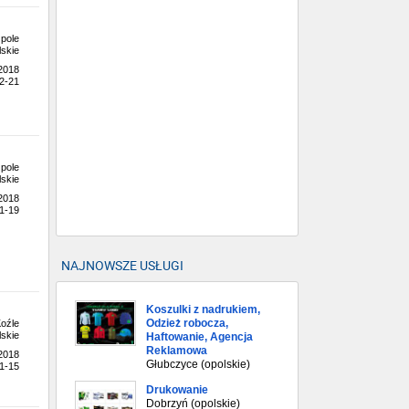
pole
skie
.2018
2-21
pole
skie
.2018
1-19
NAJNOWSZE USŁUGI
Koszulki z nadrukiem,
Odzież robocza,
oźle
skie
Haftowanie, Agencja
Reklamowa
.2018
Głubczyce (opolskie)
1-15
Drukowanie
Dobrzyń (opolskie)