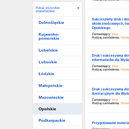
Pokaż wszystkie
województwa
Sukcesywny druk i do
Dolnośląskie
okolicznościowych, św
Opolskiego
Kujawsko-
Zamawiający:
Inny
Rodzaj zamówienia:
Dost
pomorskie
Lubelskie
Druk i sukcesywna dos
informatorów dla Wyd
Lubuskie
Zamawiający:
Inny
Rodzaj zamówienia:
Dost
Łódzkie
Małopolskie
Druk i sukcesywna do
ilustracyjnym dla Wyd
Mazowieckie
Zamawiający:
Inny
Rodzaj zamówienia:
Dost
Opolskie
Podkarpackie
Przygotowanie materi