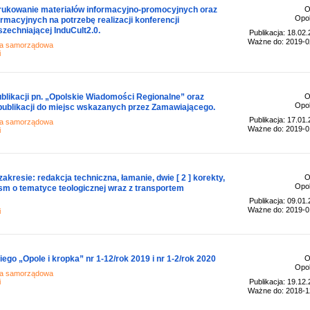
rukowanie materiałów informacyjno-promocyjnych oraz
O
Opol
macyjnych na potrzebę realizacji konferencji
zechniającej InduCult2.0.
Publikacja: 18.02
Ważne do: 2019-0
ja samorządowa
i
ublikacji pn. „Opolskie Wiadomości Regionalne” oraz
O
Opol
publikacji do miejsc wskazanych przez Zamawiającego.
Publikacja: 17.01
ja samorządowa
Ważne do: 2019-0
i
zakresie: redakcja techniczna, łamanie, dwie [ 2 ] korekty,
O
Opol
ism o tematyce teologicznej wraz z transportem
Publikacja: 09.01
Ważne do: 2019-0
i
go „Opole i kropka” nr 1-12/rok 2019 i nr 1-2/rok 2020
O
Opol
ja samorządowa
i
Publikacja: 19.12
Ważne do: 2018-1