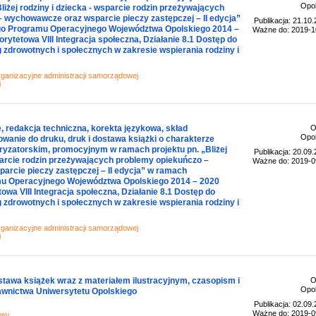
Opol
liżej rodziny i dziecka - wsparcie rodzin przeżywających
 wychowawcze oraz wsparcie pieczy zastępczej – II edycja”
Publikacja: 21.10
o Programu Operacyjnego Województwa Opolskiego 2014 –
Ważne do: 2019-1
rytetowa VIII Integracja społeczna, Działanie 8.1 Dostęp do
g zdrowotnych i społecznych w zakresie wspierania rodziny i
rganizacyjne administracji samorządowej
i
, redakcja techniczna, korekta językowa, skład
O
Opol
wanie do druku, druk i dostawa książki o charakterze
yzatorskim, promocyjnym w ramach projektu pn. „Bliżej
Publikacja: 20.09
sparcie rodzin przeżywających problemy opiekuńczo –
Ważne do: 2019-0
rcie pieczy zastępczej – II edycja” w ramach
u Operacyjnego Województwa Opolskiego 2014 – 2020
owa VIII Integracja społeczna, Działanie 8.1 Dostęp do
g zdrowotnych i społecznych w zakresie wspierania rodziny i
rganizacyjne administracji samorządowej
i
tawa książek wraz z materiałem ilustracyjnym, czasopism i
O
Opol
awnictwa Uniwersytetu Opolskiego
Publikacja: 02.09
Ważne do: 2019-0
awy