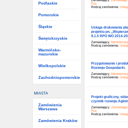
Zamawiający:
Zamawiający
Podlaskie
Pzp
Rodzaj zamówienia:
Usług
Pomorskie
Śląskie
Usługa drukowania pla
projektu pn. „Wspiera
9.1.5 RPO WO 2014-20
Świętokrzyskie
Zamawiający:
Administrac
Rodzaj zamówienia:
Usług
Warmińsko-
mazurskie
Przygotowanie i produ
Wielkopolskie
Rozwoju Gospodarki.
Zamawiający:
Administrac
Zachodniopomorskie
Rodzaj zamówienia:
Usług
MIASTA
Projekt graficzny, skła
czynnik rozwoju Aglom
Zamówienia
Zamawiający:
Zamawiający
Warszawa
Pzp
Rodzaj zamówienia:
Usług
Zamówienia Kraków