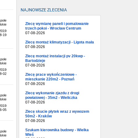
NAJNOWSZE ZLECENIA
pole
Zlecę wymianę paneli i pomalowanie
skie
trzech pokoi - Wrocław Centrum
.2019
07-08-2026
8-19
Zlecę montaż klimatyzacji - Ligota mała
07-08-2026
Zlecę montaż instalacji pv 20kwp -
pole
Bartodzieje
skie
07-08-2026
.2019
8-02
Zlecę prace wykończeniowe -
mieszkanie 220m2 - Poznań
07-08-2026
Zlecę wykonanie zjazdu z drogi
pole
powiatowej - 35m2 - Wieliczka
skie
07-08-2026
.2019
6-05
Zlecę skucie płytek wraz z wywozem
50m2 - Kraków
07-08-2026
Szukam kierownika budowy - Wielka
pole
Wieś
skie