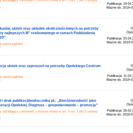
 udzielający zamówień, o którym mowa w art. 3 ust. 1 pkt 5 ustawy
Publikacja: 19.04
i
Ważne do: 2019-0
katów, ulotek oraz okładek okolicznościowych na potrzeby
O
Opol
my najlepszych III” realizowanego w ramach Poddziałania
20”
Publikacja: 03.04
Ważne do: 2019-0
ja samorządowa
i
kcja ulotek oraz zaproszeń na potrzeby Opolskiego Centrum
O
Opol
Publikacja: 11.03
ja samorządowa
Ważne do: 2019-0
i
d i druk publikacji/podręcznika pt.: „Bioróżnorodność jako
O
Opol
eracji Opolskiej. Diagnoza – gospodarowanie – promocja”
Publikacja: 28.02
 udzielający zamówień, o którym mowa w art. 3 ust. 1 pkt 5 ustawy
Ważne do: 2019-0
i