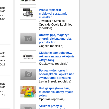
pole
Pranie tapicerki
skie
meblowej sprzątanie
.2018
mieszkań
1-06
Zawadzkie Strzelce
Opolskie Opole Lubliniec
(opolskie)
Umowa ppa, magazyn
energii, zielona energia,
prad dla firm
Gogolin (opolskie)
Oklejanie samochodów,
oźle
reklama na auta oklejanie
skie
witryn folią
.2018
Krapkowice (opolskie)
0-19
Pomoc w domowych
obowiązkach , opieka nad
zwierzętami, sprzątanie
Lewin Brzeski (opolskie)
pole
skie
Uslugi sprzątanie biur,
mieszkania, domy mycie
.2018
0-12
okien.
Opolskie (opolskie)
Szukam pracy w