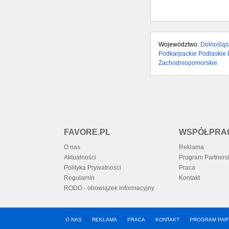
Województwo:
Dolnośląs
Podkarpackie
Podlaskie
Zachodniopomorskie
FAVORE.PL
WSPÓŁPRA
O nas
Reklama
Aktualności
Program Partners
Polityka Prywatności
Praca
Regulamin
Kontakt
RODO - obowiązek informacyjny
O NAS
REKLAMA
PRACA
KONTAKT
PROGRAM PAR